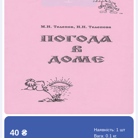
Богослов`я
Шлюб і сім`я
Юдаїзм
Супутні товари
Періодика
Аудіо
Ручки кулькові
Відео
Галантерея
Закладки для книг
Футболки
Брелоки
Сумки
Біжутерія
Блокноти
Щоденники / щотижневики
Вироби з дерева
Вироби з кераміки і глини
Вироби з срібла
Картини
Навчальні мапи
Шкіряні вироби
Магніти
Металеві
вироби
Міні-лампи
Наклейки
Настільні ігри
Пакети
подарункові
Плакати
Пластмасові вироби
Хустки
Подарункові картки
Розвиваючі ігри
Репринти
Свічки
Зошити
Фотокартини
Чохли на Библії
Головні убори
Календарі
Канцелярскі товари
Комп`ютерні ігри
Листівки
Сувенирна продукція
Годинники
Пазли
Книга в комплекті
За додатковою інформацією дзвоніть за номером:
+38
(097) 880-6379
Ми у Facebook
Наявність:
1 шт
40 ₴
Вага: 0.1 кг.