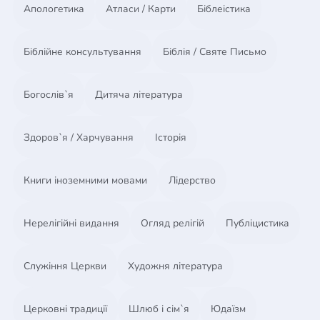
Апологетика
Атласи / Карти
Біблеістика
Біблійне консультування
Біблія / Святе Письмо
Богослів`я
Дитяча література
Здоров`я / Харчування
Історія
Книги іноземними мовами
Лідерство
Нерелігійні видання
Огляд релігій
Публіцистика
Служіння Церкви
Художня література
Церковні традиції
Шлюб і сім`я
Юдаїзм