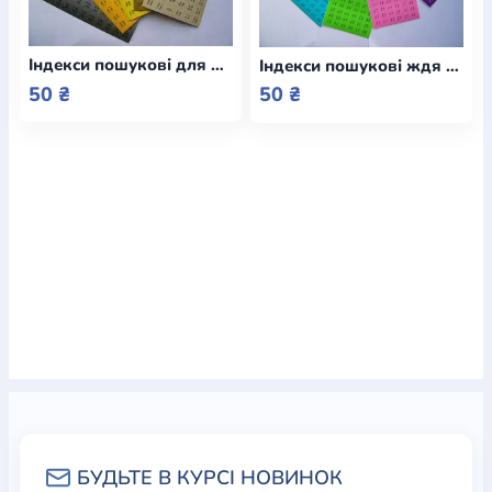
Індекси пошукові для Біблії українською мовою / Еммаус
Індекси пошукові ждя Біблії (укр, Аир)
50 ₴
50 ₴