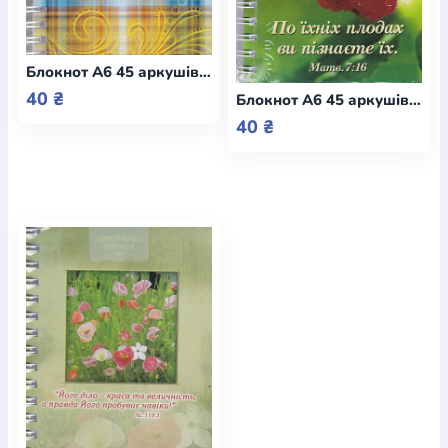
Блокнот А6 45 аркушів лінійка "Пустіть діток, і не бороніть їм приходити до мене, - бо Царство Небесне належить їм. Мат. 19:14" / Смирна
40 ₴
Блокнот А6 45 аркушів лінійка "По їхніх плодах ви пізнаєте їх" / Смирна
40 ₴