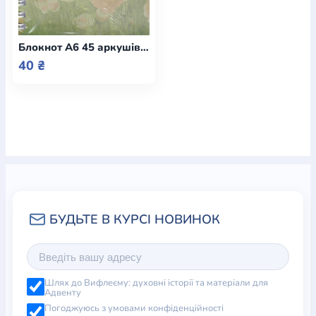
Блокнот А6 45 аркушів "Його діло - краса та величність" клітинка / (Смирна)
40 ₴
Шлях до Вифлеєму: духовні історії та матеріали для
Адвенту
Погоджуюсь з умовами конфіденційності