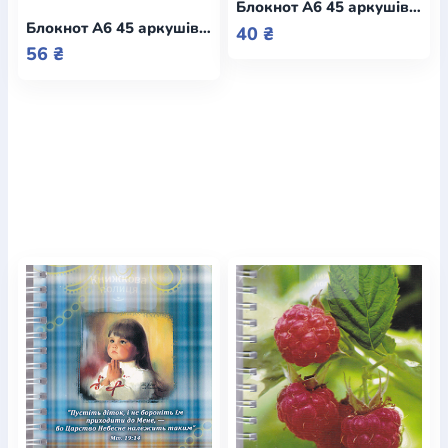
Блокнот А6 45 аркушів клітинка "Подяку складайте за все" / Смирна
Блокнот А6 45 аркушів, клітинка, пружина, в асортименті / Еммаус
40 ₴
56 ₴