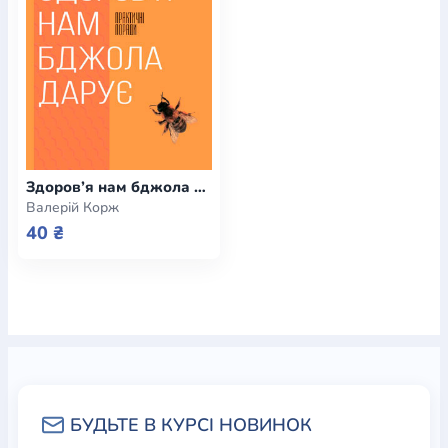
Богослов`я
Шлюб і сім`я
Юдаїзм
Супутні товари
Періодика
Аудіо
Ручки кулькові
Відео
Галантерея
Закладки для книг
Футболки
Брелоки
Сумки
Біжутерія
Блокноти
Щоденники / щотижневики
Вироби з дерева
Вироби з кераміки і глини
Вироби з срібла
Картини
Навчальні мапи
Шкіряні вироби
Магніти
Металеві
вироби
Міні-лампи
Наклейки
Настільні ігри
Пакети
подарункові
Плакати
Пластмасові вироби
Хустки
Здоров’я нам бджола дарує (e-book)
Подарункові картки
Розвиваючі ігри
Репринти
Свічки
Валерій Корж
Зошити
Фотокартини
Чохли на Библії
Головні убори
40 ₴
Календарі
Канцелярскі товари
Комп`ютерні ігри
Листівки
Сувенирна продукція
Годинники
Пазли
Книга в комплекті
За додатковою інформацією дзвоніть за номером:
+38
(097) 880-6379
Ми у Facebook