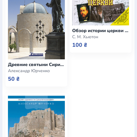
Обзор истории церкви (e-book)
С. М. Хьютон
100 ₴
Древние святыни Сирии. По стопам апостола Павла (e-book)
Александр Юрченко
50 ₴