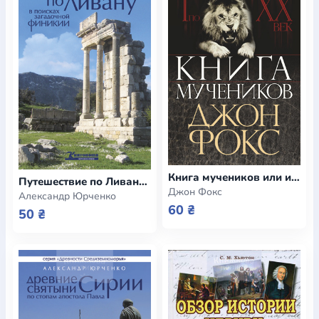
Книга мучеников или история гонения христиан с І по ХХ век (e-book)
Путешествие по Ливану. В поисках загадочной Финикии (e-book)
Джон Фокс
Александр Юрченко
60 ₴
50 ₴