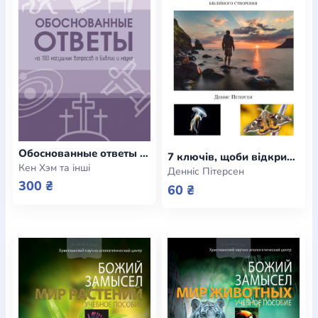
Обоснованные ответы на 100 насущных вопросов о Библии и науке (e-book)
7 ключів, щоби відкрити істинність Буття (e-book)
Кен Хэм та інші
Денніс Пітерсен
300 ₴
60 ₴