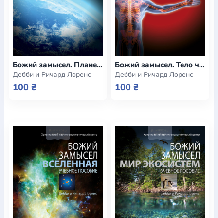
Божий замысел. Планета Земля (e-book)
Божий замысел. Тело человека (e-book)
Дебби и Ричард Лоренс
Дебби и Ричард Лоренс
100 ₴
100 ₴