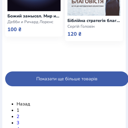
Божий замысел. Мир изобретений (e-book)
Біблійна стратегія благовістя. Вступ до систематичної апологетики (e-book)
Дебби и Ричард Лоренс
Сергій Головін
100 ₴
120 ₴
Показати ще більше товарів
Назад
1
2
3