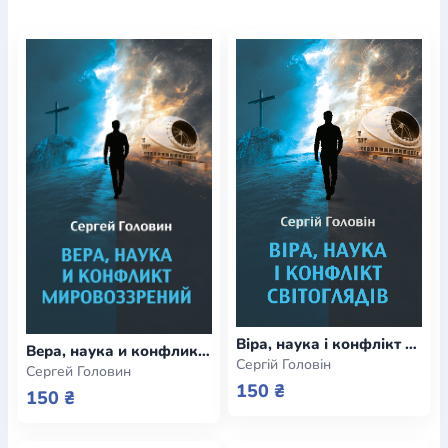
Богослов`я
Шлюб і сім`я
Юдаїзм
Супутні товари
Періодика
Аудіо
Ручки кулькові
Відео
Галантерея
Закладки для книг
Футболки
Брелоки
Сумки
Біжутерія
Блокноти
Щоденники / щотижневики
Вироби з дерева
Вироби з кераміки і глини
Вироби з срібла
Картини
Навчальні мапи
Шкіряні вироби
Магніти
Металеві
вироби
Міні-лампи
Наклейки
Настільні ігри
Пакети
подарункові
Плакати
Пластмасові вироби
Хустки
Подарункові картки
Розвиваючі ігри
Репринти
Свічки
Зошити
Фотокартини
Чохли на Библії
Головні убори
Календарі
Канцелярскі товари
Комп`ютерні ігри
Листівки
Сувенирна продукція
Годинники
Пазли
Книга в комплекті
За додатковою інформацією дзвоніть за номером:
+38
Віра, наука і конфлікт світоглядів (e-book)
Вера, наука и конфликт мировоззрений (e-book)
Сергій Головін
Сергей Головин
(097) 880-6379
Ми у Facebook
150 ₴
150 ₴