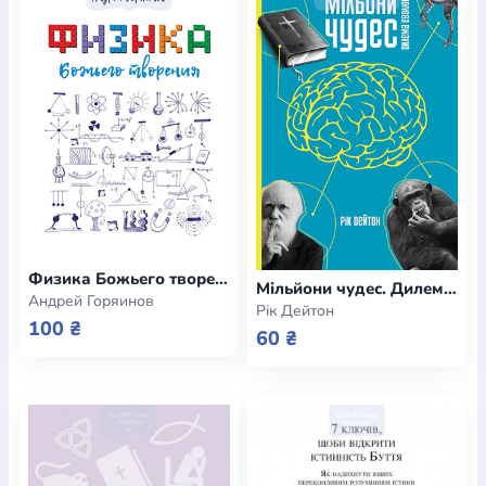
Физика Божьего творения (e-book)
Мільйони чудес. Дилема еволюції (e-book)
Андрей Горяинов
Рік Дейтон
100 ₴
60 ₴