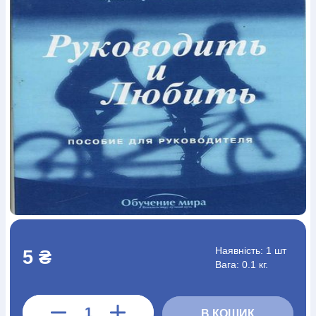
Богослов`я
Шлюб і сім`я
Юдаїзм
Супутні товари
Періодика
Аудіо
Ручки кулькові
Відео
Галантерея
Закладки для книг
Футболки
Брелоки
Сумки
Біжутерія
Блокноти
Щоденники / щотижневики
Вироби з дерева
Вироби з кераміки і глини
Вироби з срібла
Картини
Навчальні мапи
Шкіряні вироби
Магніти
Металеві
вироби
Міні-лампи
Наклейки
Настільні ігри
Пакети
подарункові
Плакати
Пластмасові вироби
Хустки
Подарункові картки
Розвиваючі ігри
Репринти
Свічки
Зошити
Фотокартини
Чохли на Библії
Головні убори
Календарі
Канцелярскі товари
Комп`ютерні ігри
Листівки
Сувенирна продукція
Годинники
Пазли
Книга в комплекті
За додатковою інформацією дзвоніть за номером:
+38
Наявність:
1 шт
5 ₴
(097) 880-6379
Ми у Facebook
Вага: 0.1 кг.
В КОШИК