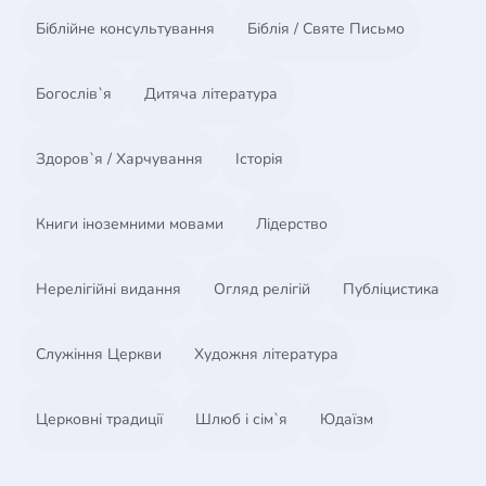
Біблійне консультування
Біблія / Святе Письмо
Богослів`я
Дитяча література
Здоров`я / Харчування
Історія
Книги іноземними мовами
Лідерство
Нерелігійні видання
Огляд релігій
Публіцистика
Служіння Церкви
Художня література
Церковні традиції
Шлюб і сім`я
Юдаїзм