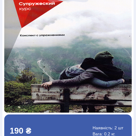
Богослов`я
Шлюб і сім`я
Юдаїзм
Супутні товари
Періодика
Аудіо
Ручки кулькові
Відео
Галантерея
Закладки для книг
Футболки
Брелоки
Сумки
Біжутерія
Блокноти
Щоденники / щотижневики
Вироби з дерева
Вироби з кераміки і глини
Вироби з срібла
Картини
Навчальні мапи
Шкіряні вироби
Магніти
Металеві
вироби
Міні-лампи
Наклейки
Настільні ігри
Пакети
подарункові
Плакати
Пластмасові вироби
Хустки
Подарункові картки
Розвиваючі ігри
Репринти
Свічки
Зошити
Фотокартини
Чохли на Библії
Головні убори
Календарі
Канцелярскі товари
Комп`ютерні ігри
Листівки
Сувенирна продукція
Годинники
Пазли
Книга в комплекті
За додатковою інформацією дзвоніть за номером:
+38
(097) 880-6379
Ми у Facebook
Наявність:
2 шт
190 ₴
Вага: 0.2 кг.