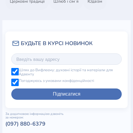
Церковні традиції
Шлюб і сім`я
Юдаїзм
Шлях до Вифлеєму: духовні історії та матеріали для
Адвенту
Погоджуюсь з умовами конфіденційності
Підписатися
За додатковою інформацією дзвоніть
за номером:
(097) 880-6379