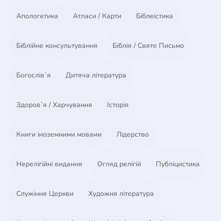
Апологетика
Атласи / Карти
Біблеістика
Семинар 1. Прочное основание
Семинар 2. Искусство общения
Семинар 3. Разрешая конфликты
Біблійне консультування
Біблія / Святе Письмо
Семинар 4. Сила прощения
Семинар 5. Взаимоотношения с родителями.
Богослів`я
Дитяча література
Прошлое и настоящее
Семинар 6. Вечно живой секс
Семинар 7. Любовь в действии
Здоров`я / Харчування
Історія
Дополнительный семинар. Время, когда мы не
можем быть вместе
Книги іноземними мовами
Лідерство
Нерелігійні видання
Огляд релігій
Публіцистика
Служіння Церкви
Художня література