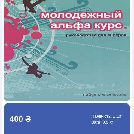
Богослов`я
Шлюб і сім`я
Юдаїзм
Супутні товари
Періодика
Аудіо
Ручки кулькові
Відео
Галантерея
Закладки для книг
Футболки
Брелоки
Сумки
Біжутерія
Блокноти
Щоденники / щотижневики
Вироби з дерева
Вироби з кераміки і глини
Вироби з срібла
Картини
Навчальні мапи
Шкіряні вироби
Магніти
Металеві
вироби
Міні-лампи
Наклейки
Настільні ігри
Пакети
подарункові
Плакати
Пластмасові вироби
Хустки
Подарункові картки
Розвиваючі ігри
Репринти
Свічки
Зошити
Фотокартини
Чохли на Библії
Головні убори
Календарі
Канцелярскі товари
Комп`ютерні ігри
Листівки
Сувенирна продукція
Годинники
Пазли
Книга в комплекті
За додатковою інформацією дзвоніть за номером:
+38
(097) 880-6379
Ми у Facebook
Наявність:
1 шт
400 ₴
Вага: 0.5 кг.