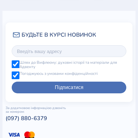
Молитва и Молодёжная Альфа
Формирование команды
Молодые лидеры на Молодёжной Альфе
Пасторская опека на Молодёжной Альфе
Руководство малыми группами
Поклонение на Молодёжной Альфе
Молодёжная Альфа - альтернативные идеи
поклонения
Шлях до Вифлеєму: духовні історії та матеріали для
Проведение беседы на Молодёжной Альфе
Адвенту
Служение на Молодёжной Альфе
Погоджуюсь з умовами конфіденційності
Использование Библии на Молодёжной Альфе
Использование технических средств на
Підписатися
Молодёжной Альфе
Здоровье и безопасность на Молодёжной Альфе
Проведение Молодёжной Альфы в школах
За додатковою інформацією дзвоніть
за номером:
Глава 5. Три программы
(097) 880-6379
Программа "Альфа-Техно для молодёжи"
Программа "Альфа-Актив для молодёжи"
Программа "Альфа-Экспресс для молодёжи"