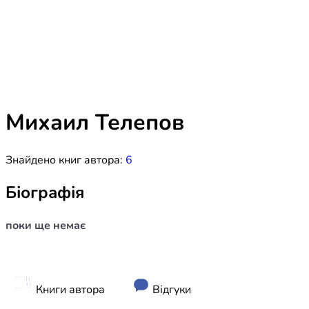
Біблія 
Дитяча
Історія
Новинки
Книги 
Свіжі надходження, актуальна
література та нові автори на нашій
Лідерс
полиці.
Михаил Телепов
Нереліг
Знайдено книг автора:
6
Церковн
Служін
Біографія
Публіц
поки ще немає
Богослі
Шлюб і 
Здоров
Книги автора
Відгуки