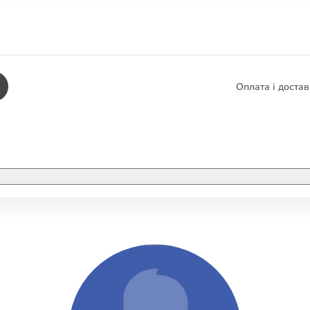
Оплата і доста
КНИГИ
ЕЛЕКТРОННІ К
етика
СУПУТНІ ТОВА
/ Карти
тика
КНИГА В КОМП
не консультування