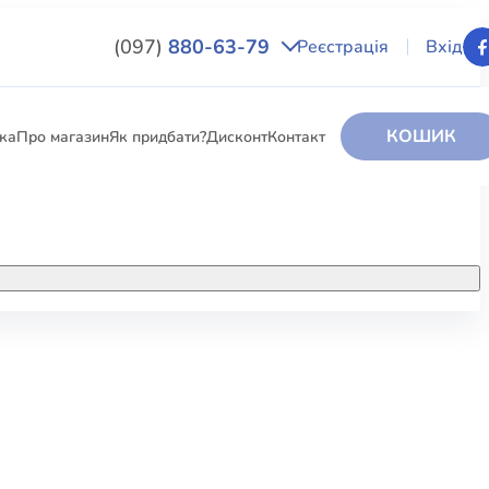
(097)
880-63-79
Реєстрація
Вхід
КОШИК
вка
Про магазин
Як придбати?
Дисконт
Контакт
НИГИ
За додатковою інформацією дзвоніть
за номером:
+38 (097) 880-6379
РИ
Ми у Facebook
ЛЕКТІ