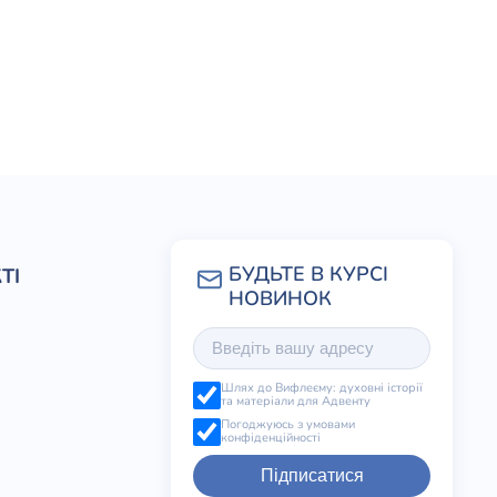
ТІ
Шлях до Вифлеєму: духовні історії
та матеріали для Адвенту
Погоджуюсь з умовами
конфіденційності
Підписатися