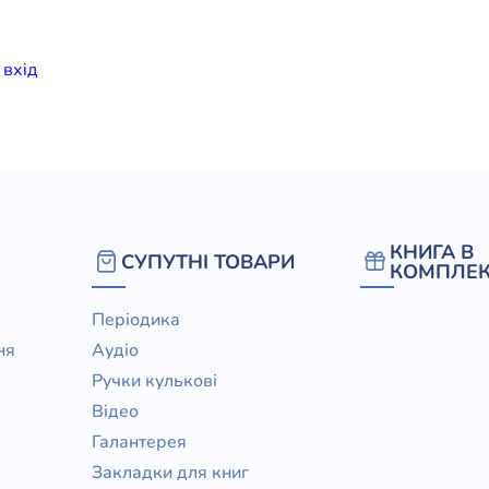
елігій
и
вхiд
я література
КНИГА В
СУПУТНІ ТОВАРИ
КОМПЛЕК
Періодика
ня
Аудіо
Ручки кулькові
Відео
Галантерея
Закладки для книг