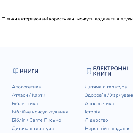
Юдаїзм
Огляд р
Тільки авторизовані користувачі можуть додавати відгук
Художн
ЕЛЕКТРОННІ
КНИГИ
КНИГИ
Апологетика
Дитяча література
Атласи / Карти
Здоров`я / Харчуван
Біблеістика
Апологетика
Біблійне консультування
Історія
Біблія / Святе Письмо
Лідерство
Дитяча література
Нерелігійні видання