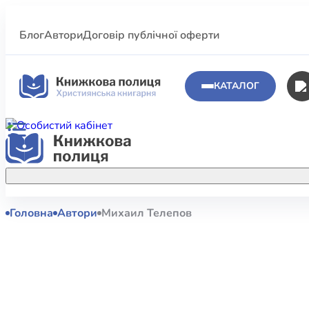
Блог
Автори
Договір публічної оферти
КАТАЛОГ
Головна
Автори
Михаил Телепов
Аполог
Акційні пропозиції
Атласи 
Купуйте більше улюблених книжок за
меншою ціною завдяки акційним
Біблеіс
знижкам.
Біблій