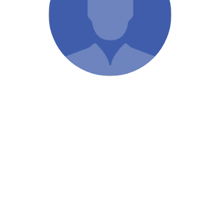
/ Святе Письмо
 література
іноземними мовами
тво
ійні видання
і традиції
ня Церкви
истика
в`я
сім`я
`я / Харчування