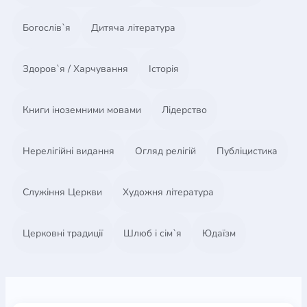
Богослів`я
Дитяча література
Здоров`я / Харчування
Історія
Книги іноземними мовами
Лідерство
Нерелігійні видання
Огляд релігій
Публіцистика
Служіння Церкви
Художня література
Церковні традиції
Шлюб і сім`я
Юдаїзм