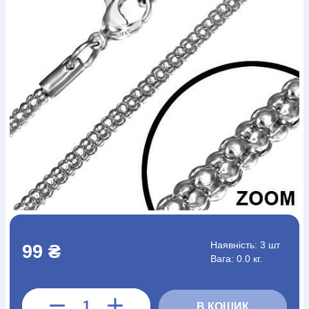
Богослов`я
Шлюб і сім`я
Юдаїзм
Супутні товари
Періодика
Аудіо
Ручки кулькові
Відео
Галантерея
Закладки для книг
Футболки
Брелоки
Сумки
Біжутерія
Блокноти
Щоденники / щотижневики
Вироби з дерева
Вироби з кераміки і глини
Вироби з срібла
Картини
Навчальні мапи
Шкіряні вироби
Магніти
Металеві
вироби
Міні-лампи
Наклейки
Настільні ігри
Пакети
подарункові
Плакати
Пластмасові вироби
Хустки
Подарункові картки
Розвиваючі ігри
Репринти
Свічки
Зошити
Фотокартини
Чохли на Библії
Головні убори
Календарі
Канцелярскі товари
Комп`ютерні ігри
Листівки
Сувенирна продукція
Годинники
Пазли
Книга в комплекті
За додатковою інформацією дзвоніть за номером:
+38
Наявність:
3 шт
99 ₴
(097) 880-6379
Ми у Facebook
Вага: 0.0 кг.
В КОШИК