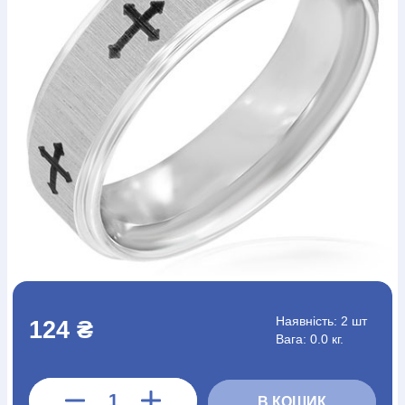
Богослов`я
Шлюб і сім`я
Юдаїзм
Супутні товари
Періодика
Аудіо
Ручки кулькові
Відео
Галантерея
Закладки для книг
Футболки
Брелоки
Сумки
Біжутерія
Блокноти
Щоденники / щотижневики
Вироби з дерева
Вироби з кераміки і глини
Вироби з срібла
Картини
Навчальні мапи
Шкіряні вироби
Магніти
Металеві
вироби
Міні-лампи
Наклейки
Настільні ігри
Пакети
подарункові
Плакати
Пластмасові вироби
Хустки
Подарункові картки
Розвиваючі ігри
Репринти
Свічки
Зошити
Фотокартини
Чохли на Библії
Головні убори
Календарі
Канцелярскі товари
Комп`ютерні ігри
Листівки
Сувенирна продукція
Годинники
Пазли
Книга в комплекті
За додатковою інформацією дзвоніть за номером:
+38
Наявність:
2 шт
124 ₴
(097) 880-6379
Ми у Facebook
Вага: 0.0 кг.
В КОШИК