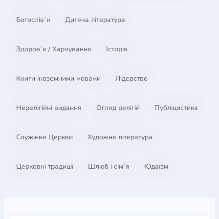
Богослів`я
Дитяча література
Здоров`я / Харчування
Історія
Книги іноземними мовами
Лідерство
Нерелігійні видання
Огляд релігій
Публіцистика
Служіння Церкви
Художня література
Церковні традиції
Шлюб і сім`я
Юдаїзм