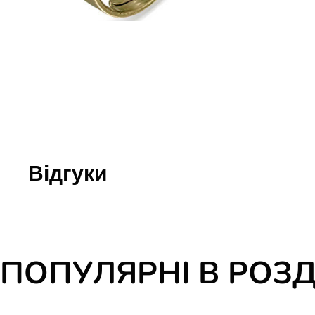
Юдаїзм
Огляд р
Художн
Відгуки
ПОПУЛЯРНІ В РОЗД