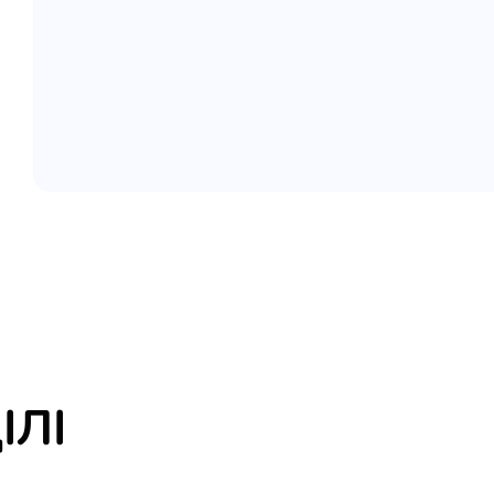
елігій
я література
ІЛІ