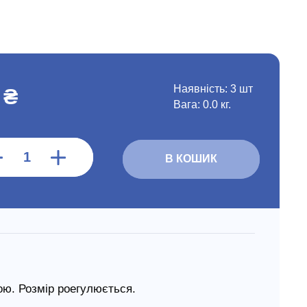
Наявність:
3 шт
 ₴
Вага: 0.0 кг.
В КОШИК
ою. Розмір роегулюється.