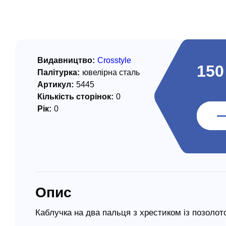
/ Святе Письмо
 література
іноземними мовами
Видавництво:
Crosstyle
150
Палітурка:
ювелірна сталь
тво
Артикул:
5445
Кількість сторінок:
0
ійні видання
Рік:
0
і традиції
ня Церкви
истика
в`я
Опис
сім`я
`я / Харчування
Каблучка на два пальця з хрестиком із позолот