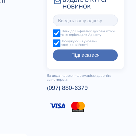
ТІ
Шлях до Вифлеєму: духовні історії
та матеріали для Адвенту
Погоджуюсь з умовами
конфіденційності
Підписатися
За додатковою інформацією дзвоніть
за номером:
(097) 880-6379