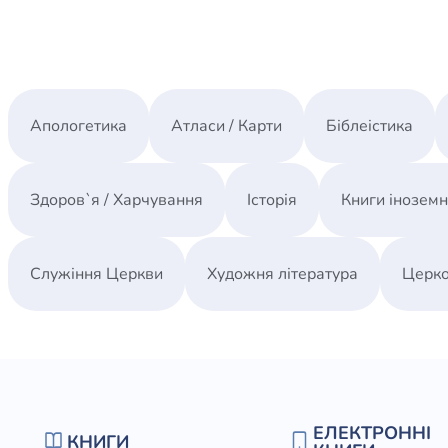
Апологетика
Атласи / Карти
Біблеістика
Здоров`я / Харчування
Історія
Книги інозем
Служіння Церкви
Художня література
Церко
ЕЛЕКТРОННІ
КНИГИ