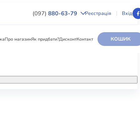
(097)
880-63-79
Реєстрація
Вхід
КОШИК
вка
Про магазин
Як придбати?
Дисконт
Контакт
НИГИ
За додатковою інформацією дзвоніть
за номером:
+38 (097) 880-6379
РИ
Ми у Facebook
ЛЕКТІ