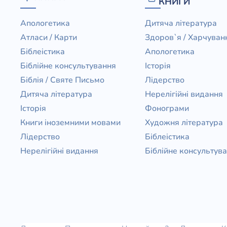
КНИГИ
Апологетика
Дитяча література
Атласи / Карти
Здоров`я / Харчуван
Біблеістика
Апологетика
Біблійне консультування
Історія
Біблія / Святе Письмо
Лідерство
Дитяча література
Нерелігійні видання
Історія
Фонограми
Книги іноземними мовами
Художня література
Лідерство
Біблеістика
Нерелігійні видання
Біблійне консультув