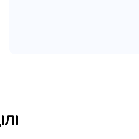
елігій
я література
ІЛІ