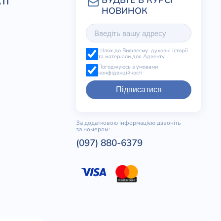
ТІ
Шлях до Вифлеєму: духовні історії
та матеріали для Адвенту
Погоджуюсь з умовами
конфіденційності
Підписатися
За додатковою інформацією дзвоніть
за номером:
(097) 880-6379