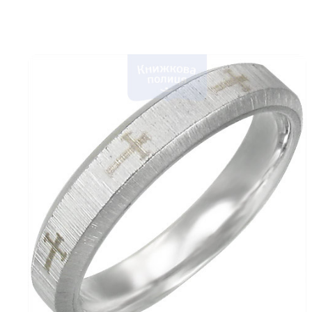
Біблія 
Дитяча
Історія
Новинки
Книги 
Свіжі надходження, актуальна
література та нові автори на нашій
Лідерс
полиці.
Нереліг
Церковн
Служін
Публіц
Богослі
Шлюб і 
Здоров