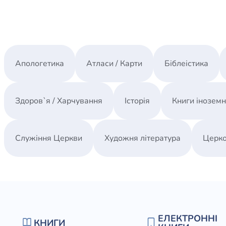
Апологетика
Атласи / Карти
Біблеістика
Здоров`я / Харчування
Історія
Книги інозем
Служіння Церкви
Художня література
Церко
ЕЛЕКТРОННІ
КНИГИ