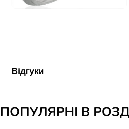
Юдаїзм
Огляд р
Художн
Відгуки
ПОПУЛЯРНІ В РОЗД