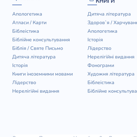
КНИГИ
Апологетика
Дитяча література
Атласи / Карти
Здоров`я / Харчуван
Біблеістика
Апологетика
Біблійне консультування
Історія
Біблія / Святе Письмо
Лідерство
Дитяча література
Нерелігійні видання
Історія
Фонограми
Книги іноземними мовами
Художня література
Лідерство
Біблеістика
Нерелігійні видання
Біблійне консультув