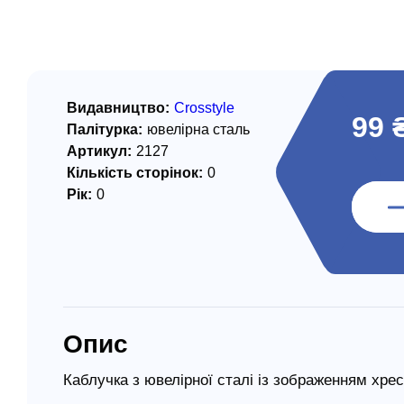
/ Святе Письмо
 література
іноземними мовами
Видавництво:
Crosstyle
99 
Палітурка:
ювелірна сталь
тво
Артикул:
2127
Кількість сторінок:
0
ійні видання
Рік:
0
і традиції
ня Церкви
истика
в`я
Опис
сім`я
`я / Харчування
Каблучка з ювелірної сталі із зображенням хре