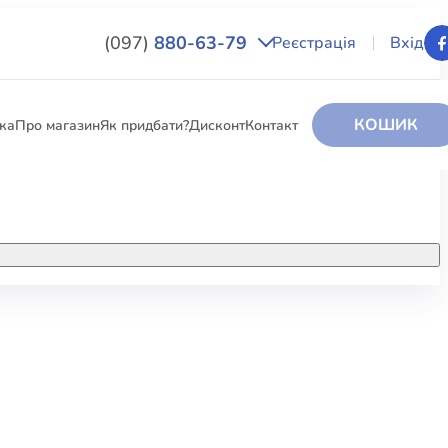
(097)
880-63-79
Реєстрація
Вхід
КОШИК
вка
Про магазин
Як придбати?
Дисконт
Контакт
НИГИ
За додатковою інформацією дзвоніть
за номером:
+38 (097) 880-6379
РИ
Ми у Facebook
ЛЕКТІ