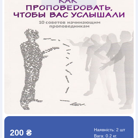
Богослов`я
Шлюб і сім`я
Юдаїзм
Супутні товари
Періодика
Аудіо
Ручки кулькові
Відео
Галантерея
Закладки для книг
Футболки
Брелоки
Сумки
Біжутерія
Блокноти
Щоденники / щотижневики
Вироби з дерева
Вироби з кераміки і глини
Вироби з срібла
Картини
Навчальні мапи
Шкіряні вироби
Магніти
Металеві
вироби
Міні-лампи
Наклейки
Настільні ігри
Пакети
подарункові
Плакати
Пластмасові вироби
Хустки
Подарункові картки
Розвиваючі ігри
Репринти
Свічки
Зошити
Фотокартини
Чохли на Библії
Головні убори
Календарі
Канцелярскі товари
Комп`ютерні ігри
Листівки
Сувенирна продукція
Годинники
Пазли
Книга в комплекті
За додатковою інформацією дзвоніть за номером:
+38
(097) 880-6379
Ми у Facebook
Наявність:
2 шт
200 ₴
Вага: 0.2 кг.