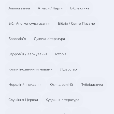
Глава 6. Раскройте тему 76
Апологетика
Атласи / Карти
Біблеістика
Клава 7. Объясняйте тему 91
Глава 8. Будьте готовы 110
Глава 9. Говорите просто и ясно 123
Біблійне консультування
Біблія / Святе Письмо
Глава 10.Обращайтесь к жизненному опыту
слушателей 135
Богослів`я
Дитяча література
Заключение 146
Приложения 147
Рекомендуемая литература 156
Здоров`я / Харчування
Історія
Книги іноземними мовами
Лідерство
Нерелігійні видання
Огляд релігій
Публіцистика
Служіння Церкви
Художня література