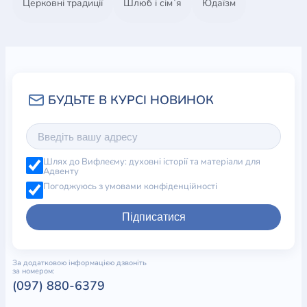
Церковні традиції
Шлюб і сім`я
Юдаїзм
Шлях до Вифлеєму: духовні історії та матеріали для
Адвенту
Погоджуюсь з умовами конфіденційності
Підписатися
За додатковою інформацією дзвоніть
за номером:
(097) 880-6379