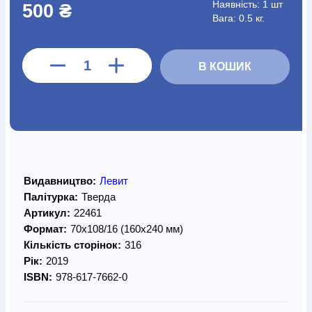
Наявність:
1 шт
500 ₴
Вага: 0.5 кг.
В КОШИК
Видавництво:
Левит
Палітурка:
Тверда
Артикул:
22461
Формат:
70х108/16 (160х240 мм)
Кількість сторінок:
316
Рік:
2019
ISBN:
978-­617­-7662-­0