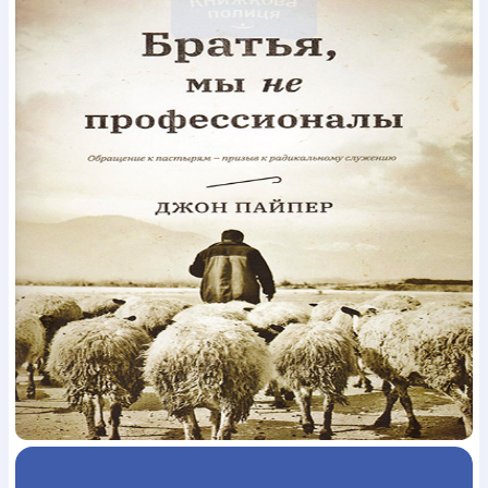
Богослов`я
Шлюб і сім`я
Юдаїзм
Супутні товари
Періодика
Аудіо
Ручки кулькові
Відео
Галантерея
Закладки для книг
Футболки
Брелоки
Сумки
Біжутерія
Блокноти
Щоденники / щотижневики
Вироби з дерева
Вироби з кераміки і глини
Вироби з срібла
Картини
Навчальні мапи
Шкіряні вироби
Магніти
Металеві
вироби
Міні-лампи
Наклейки
Настільні ігри
Пакети
подарункові
Плакати
Пластмасові вироби
Хустки
Подарункові картки
Розвиваючі ігри
Репринти
Свічки
Зошити
Фотокартини
Чохли на Библії
Головні убори
Календарі
Канцелярскі товари
Комп`ютерні ігри
Листівки
Сувенирна продукція
Годинники
Пазли
Книга в комплекті
За додатковою інформацією дзвоніть за номером:
+38
(097) 880-6379
Ми у Facebook