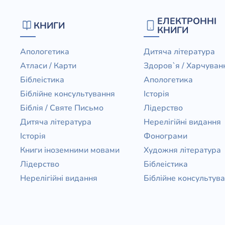
ЕЛЕКТРОННІ
КНИГИ
КНИГИ
Апологетика
Дитяча література
Атласи / Карти
Здоров`я / Харчуван
Біблеістика
Апологетика
Біблійне консультування
Історія
Біблія / Святе Письмо
Лідерство
Дитяча література
Нерелігійні видання
Історія
Фонограми
Книги іноземними мовами
Художня література
Лідерство
Біблеістика
Нерелігійні видання
Біблійне консультув