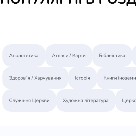
Апологетика
Атласи / Карти
Біблеістика
Здоров`я / Харчування
Історія
Книги інозем
Служіння Церкви
Художня література
Церко