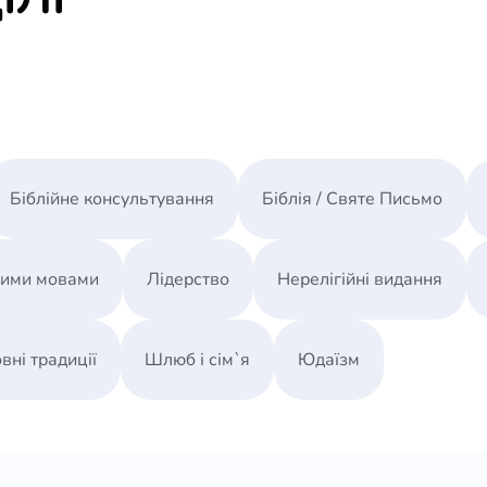
Біблійне консультування
Біблія / Святе Письмо
ними мовами
Лідерство
Нерелігійні видання
вні традиції
Шлюб і сім`я
Юдаїзм