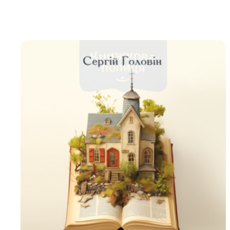
Біблія 
Дитяча
Історія
Новинки
Книги 
Свіжі надходження, актуальна
література та нові автори на нашій
Лідерс
полиці.
Нереліг
Церковн
Служін
Публіц
Богослі
Шлюб і 
Здоров