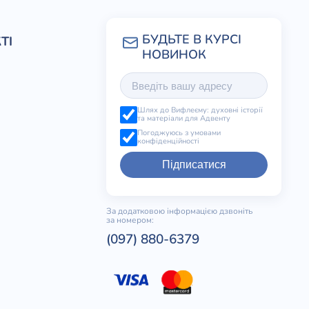
ТІ
Шлях до Вифлеєму: духовні історії
та матеріали для Адвенту
Погоджуюсь з умовами
конфіденційності
Підписатися
За додатковою інформацією дзвоніть
за номером:
(097) 880-6379