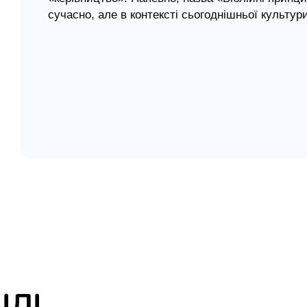
сучасно, але в контексті сьогоднішньої культури
елігій
дискредитовано. Наше завдання – вміти розріз
образ, а що – «наліт» традицій. Церква – Христо
я література
ознаками здорової церкви повинно бути не тільк
і здорова біблійна практика (Життя) під здоро
ІЛІ