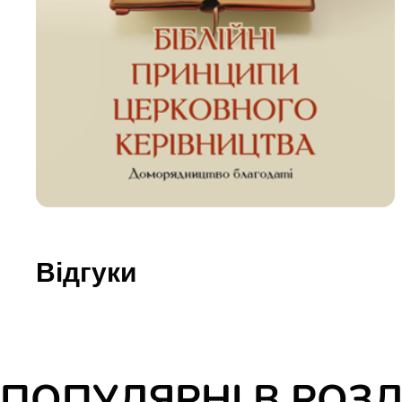
Юдаїзм
Огляд р
Художн
Відгуки
ПОПУЛЯРНІ В РОЗД