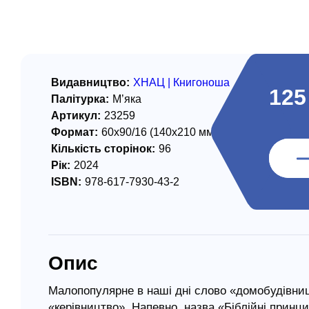
/ Святе Письмо
 література
іноземними мовами
Видавництво:
ХНАЦ | Книгоноша
125
Палітурка:
М’яка
тво
Артикул:
23259
Формат:
60х90/16 (140х210 мм)
ійні видання
Кількість сторінок:
96
і традиції
Рік:
2024
ISBN:
978-617-7930-43-2
ня Церкви
истика
в`я
Опис
сім`я
`я / Харчування
Малопопулярне в наші дні слово «домобудівниц
«керівництво». Напевно, назва «Біблійні принц