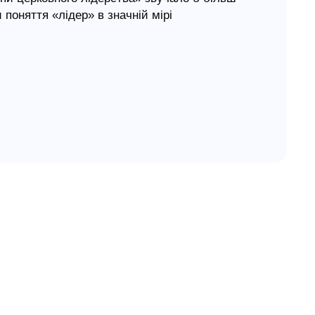
 поняття «лідер» в значній мірі
няти, що в Церкві – незатьмарений вихідний
ва присутність в гинучому світі, і тому
и здорове біблійне вчення (Істина), але також
вим біблійним керівництвом (Шлях).