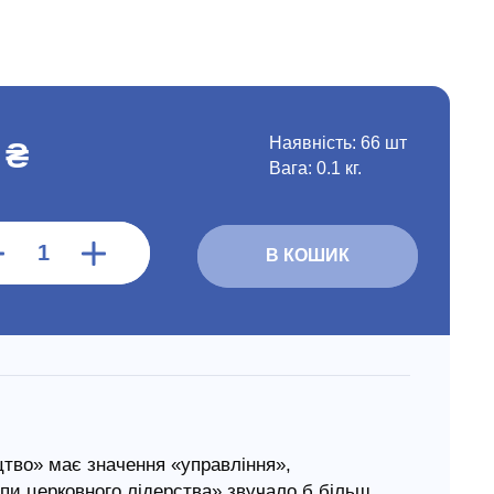
Наявність:
66 шт
 ₴
Вага: 0.1 кг.
В КОШИК
тво» має значення «управління»,
ипи церковного лідерства» звучало б більш