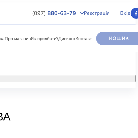
(097)
880-63-79
Реєстрація
Вхід
КОШИК
вка
Про магазин
Як придбати?
Дисконт
Контакт
НИГИ
За додатковою інформацією дзвоніть
за номером:
+38 (097) 880-6379
РИ
Ми у Facebook
ВА
ЛЕКТІ