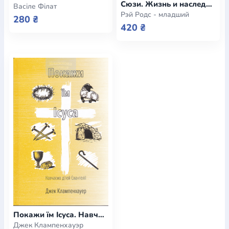
Сюзи. Жизнь и наследие Сюзанны Сперджен
Васіле Філат
Рэй Родс - младший
280 ₴
420 ₴
Покажи їм Ісуса. Навчаємо дітей Євангелії
Джек Клампенхауэр