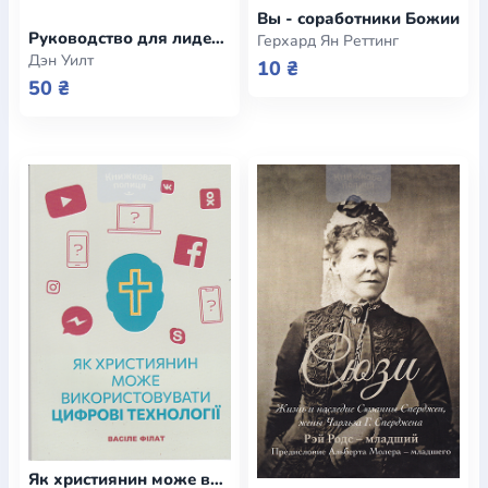
Вы - соработники Божии
Руководство для лидеров поклонения
Герхард Ян Реттинг
Дэн Уилт
10 ₴
50 ₴
Як християнин може викоистовувати цифрові технології