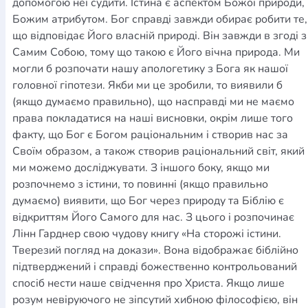
допомогою неї судити. Істина є аспектом Божої природи,
Божим атрибутом. Бог справді завжди обирає робити те,
що відповідає Його власній природі. Він завжди в згоді з
Самим Собою, тому що такою є Його вічна природа. Ми
могли б розпочати нашу апологетику з Бога як нашої
головної гіпотези. Якби ми це зробили, то виявили б
(якщо думаємо правильно), що насправді ми не маємо
права покладатися на наші висновки, окрім лише того
факту, що Бог є Богом раціональним і створив нас за
Своїм образом, а також створив раціональний світ, який
ми можемо досліджувати. З іншого боку, якщо ми
розпочнемо з істини, то повинні (якщо правильно
думаємо) виявити, що Бог через природу та Біблію є
відкриттям Його Самого для нас. З цього і розпочинає
Лінн Гарднер свою чудову книгу «На сторожі істини.
Тверезий погляд на докази». Вона відображає біблійно
підтверджений і справді божественно контрольований
спосіб нести наше свідчення про Христа. Якщо лише
розум невіруючого не зіпсутий хибною філософією, він