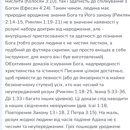
мислити (Колосян 3:10), так і здатність до спілкування з
Богом (Ефесян 4:24). Таким чином, людина має
природне вроджене знання Бога та Його закону (Римля
2:14-15, Римлян 1:19-21) не в значенні наявності у
розумі набору доктрин від народження, але -
внутрішньої пристосованості та здатності до пізнання
Бога (тобто розум людини є не чистим листком, а
подібний до футляра скрипки, що просто вміщає в себе
інструмент, для якого він і був виготовлений).
Об’єктивних доказів існування Бога, надприродності
християнства та істинності Писання цілком достатньо,
щоб привести до певності (або до ймовірності в майже
безкінечному ступені) усіх, хто має чесний та
неупереджений розум (Римлян 1:18-25, Івана 5:33-36,
Дії 1:33 і багато інших уривків). Ці докази слід наводити
в наших свідченнях невіруючим (див. Ісаї 1:18,
Повторення Закону 13 і 18, 2 Петра 3:15). На жаль,
розум жодної людини від часів падіння Адама не є
чесним та неупередженим. Гріх пошкодив уроджене