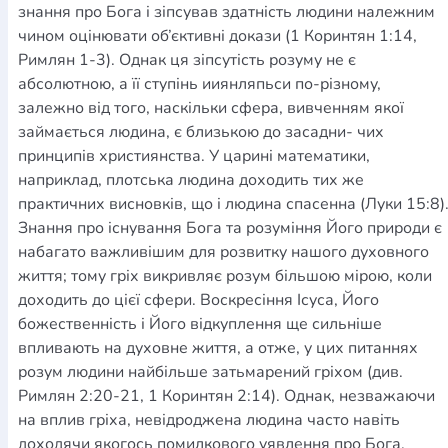
знання про Бога і зіпсував здатність людини належним
чином оцінювати об’єктивні докази (1 Коринтян 1:14,
Римлян 1-3). Однак ця зіпсутість розуму не є
абсолютною, а її ступінь ииянляпьси по-різному,
залежно від того, наскільки сфера, вивченням якої
займається людина, є близькою до засадни- чих
принципів християнства. У царині математики,
наприклад, плотська людина доходить тих же
практичних висновків, що і людина спасенна (Луки 15:8)
Знання про існування Бога та розуміння Його природи є
набагато важливішим для розвитку нашого духовного
життя; тому гріх викривляє розум більшою мірою, коли
доходить до цієї сфери. Воскресіння Ісуса, Його
божественність і Його відкуплення ще сильніше
впливають на духовне життя, а отже, у цих питаннях
розум людини найбільше затьмарений гріхом (див.
Римлян 2:20-21, 1 Коринтян 2:14). Однак, незважаючи
на вплив гріха, невідроджена людина часто навіть
доходячи якогось помилкового уявлення про Бога,