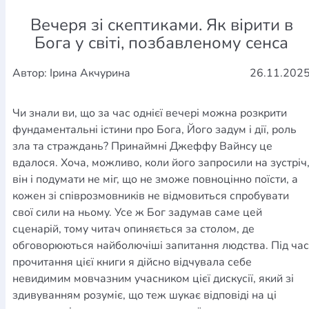
Вечеря зі скептиками. Як вірити в
Бога у світі, позбавленому сенса
Автор: Ірина Акчурина
26.11.202
Чи знали ви, що за час однієї вечері можна розкрити
фундаментальні істини про Бога, Його задум і дії, роль
зла та страждань? Принаймні Джеффу Вайнсу це
вдалося. Хоча, можливо, коли його запросили на зустріч
він і подумати не міг, що не зможе повноцінно поїсти, а
кожен зі співрозмовників не відмовиться спробувати
свої сили на ньому. Усе ж Бог задумав саме цей
сценарій, тому читач опиняється за столом, де
обговорюються найболючіші запитання людства. Під час
прочитання цієї книги я дійсно відчувала себе
невидимим мовчазним учасником цієї дискусії, який зі
здивуванням розуміє, що теж шукає відповіді на ці