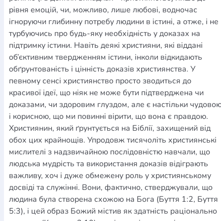
рівня емоцій, чи, можливо, лише любові, водночас
ігноруючи глибинну потребу людини в істині, а отже, і не
турбуючись про будь-яку необхідність у доказах на
підтримку істини. Навіть деякі християни, які віддані
об’єктивним твердженням істини, інколи відкидають
обґрунтованість і цінність доказів християнства. У
певному сенсі християнство просто зводиться до
красивої ідеї, що ніяк не може бути підтверджена чи
доказами, чи здоровим глуздом, але є настільки чудово
і корисною, що ми повинні вірити, що вона є правдою.
Християнин, який ґрунтується на Біблії, захищений від
обох цих крайнощів. Упродовж тисячоліть християнські
мислителі з надзвичайною послідовністю навчали, що
людська мудрість та використання доказів відіграють
важливу, хоч і дуже обмежену роль у християнському
досвіді та служінні. Вони, фактично, стверджували, що
людина була створена схожою на Бога (Буття 1:2, Буття
5:3), і цей образ Божий містив як здатність раціонально