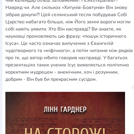
чий календар більш заповнений? Психотерапевт?
Навряд чи. Але скількох «Хитунів-Бовтунів» Він знову
зібрав докупи?! Цей селянський тесля побудував Собі
Царство набагато більше, ніж Його земні вороги могли
собі навіть уявити. Хто Він насправді? Ви знаєте, як
науковці промовляють цю фразу: «пошук історичного
Ісуса». Це часто означає вилучення з Євангелій
чудотворного та «міфічного», а потім читання між рядків
про те, що автор нібито говорив насправді. У багатьох
презентаціях таких учених Ісус виявляється політично
коректним мудрецем - анемічним, хоч і розумним,
добрим - Він був би прекрасним сусідом.