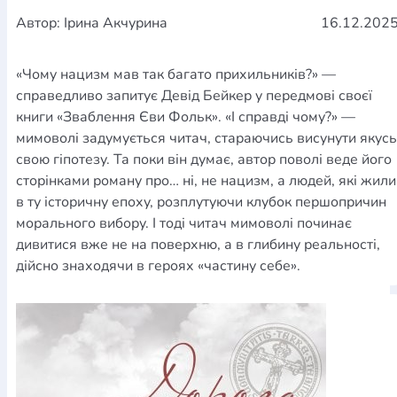
Автор: Ірина Акчурина
16.12.202
«Чому нацизм мав так багато прихильників?» —
справедливо запитує Девід Бейкер у передмові своєї
книги «Зваблення Єви Фольк». «І справді чому?» —
мимоволі задумується читач, стараючись висунути якусь
свою гіпотезу. Та поки він думає, автор поволі веде його
сторінками роману про… ні, не нацизм, а людей, які жили
в ту історичну епоху, розплутуючи клубок першопричин
морального вибору. І тоді читач мимоволі починає
дивитися вже не на поверхню, а в глибину реальності,
дійсно знаходячи в героях «частину себе».