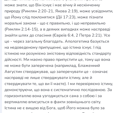
може знати, що Він існує і має вічну й нескінченну
природу (Римлян 2:20-21, Якова 2:19), може усвідомити
що Йому слід поклонятися (Дії 17:23), може пізнати
моральні закони - що є правильно, і що неправильно
(Римлян 2:14-15), а в деяких випадках може насправді
знайти шлях до спасіння (Євреїв 6:4, 2 Петра 2:21). Усе
це - через загальну благодать. Апологетика базується
на недоведеному припущенні, що істина існує. І під
істиною ми розуміємо змістовну відповідність стандарту
дійсності. Ми маємо право припустити це, тому що вона
не може бути заперечена (наприклад, Блаженний
Августин стверджував, що заперечувати це - означає
насправді не лише стверджувати істину, але й
стверджувати те, що ви її маєте). І ми перевіряємо істину,
демонструючи, що вона є систематично послідовною. За
горизонталлю вона узгоджується сама з собою і за
вертикаллю вписується в факти зовнішнього світу.
Істина не є вищою від Бога, щоб Його можна було за