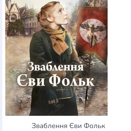
Богослов`я
Шлюб і сім`я
Юдаїзм
Супутні товари
Періодика
Аудіо
Ручки кулькові
Відео
Галантерея
Закладки для книг
Футболки
Брелоки
Сумки
Біжутерія
Блокноти
Щоденники / щотижневики
Вироби з дерева
Вироби з кераміки і глини
Вироби з срібла
Картини
Навчальні мапи
Шкіряні вироби
Магніти
Металеві
вироби
Міні-лампи
Наклейки
Настільні ігри
Пакети
подарункові
Плакати
Пластмасові вироби
Хустки
Подарункові картки
Розвиваючі ігри
Репринти
Свічки
Зошити
Фотокартини
Чохли на Библії
Головні убори
Календарі
Канцелярскі товари
Комп`ютерні ігри
Листівки
Сувенирна продукція
Годинники
Пазли
Книга в комплекті
За додатковою інформацією дзвоніть за номером:
+38
(097) 880-6379
Ми у Facebook
Зваблення Єви Фольк