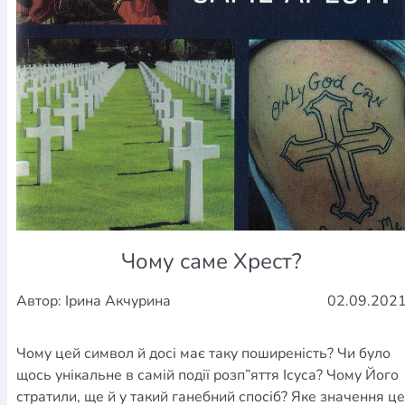
Чому саме Хрест?
Автор: Ірина Акчурина
02.09.202
Чому цей символ й досі має таку поширеність? Чи було
щось унікальне в самій події розп”яття Ісуса? Чому Його
стратили, ще й у такий ганебний спосіб? Яке значення це