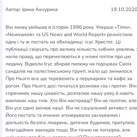
Автор: Ірина Акчурина
19.10.202
Він знову увійшов в історію 1996 року. Уперше «Time»,
«Newsweek» та US News and World Report» розмістили
одну і ту ж постать на обкладинці: ісус Христос. Ці
публікації свідчать про велику кількість хибних уявлень 
напів правд, що перемелюються у млині пліток про цю
людину. Відколи Ісус збирав пилюку на підошвах Своїх
сандалів на палестинському ґрунті, мало що змінилося.
Про Нього все ще теревенять у перукарнях та кафе за
рогом. Про Нього досі точаться розмови «за і проти». Він
спричиняє нашу цікавість, розпалює нашу уяву й навіть
викликає наш гнів. Хто Він насправді? Він не політик, але
Він усе одно змінює нації. Він не соціальний активіст, ал
Його постать та вчення згенерували заснування і
діяльність безлічі лікарень, дитячих будинків, притулків,
благодійних закладів тощо. Він точно не попзірка, але