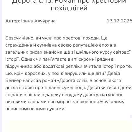
Дорога сліз. Роман про хрестовий
похід дітей
Автор: Ірина Акчурина
13.12.202
Безсумнівно, ви чули про хрестові походи. Це
стражденна й сумнівна своєю репутацією епоха в
загальних рисах знайома ще зі шкільного курсу світової
історії. Однак чи пам’ятаєте ви ті скромні рядки в
підручниках або додаткові репліки вчителя історії про те,
що, крім дорослих, у похід вирушили ще діти? Девід
Бейкер написав роман «Дорога сліз», в основі якого
лягла історія про ті давні сумні події. Десятки тисяч дітей
і підлітків пішли в далеку невідому дорогу, натхненні
високими словами про мирне завоювання Єрусалиму
невинними юними душами.