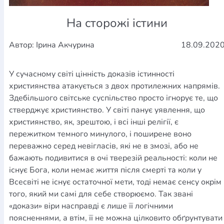
На сторожі істини
Автор: Ірина Акчурина
18.09.202
У сучасному світі цінність доказів істинності
християнства атакується з двох протилежних напрямів.
Здебільшого світське суспільство просто ігнорує те, що
стверджує християнство. У світі панує уявлення, що
християнство, як, зрештою, і всі інші релігії, є
пережитком темного минулого, і поширене воно
переважно серед невігласів, які не в змозі, або не
бажають подивитися в очі тверезій реальності: коли не
існує Бога, коли немає життя після смерті та коли у
Всесвіті не існує остаточної мети, тоді немає сенсу окрім
того, який ми самі для себе створюємо. Так звані
«докази» віри насправді є лише її логічними
поясненнями, а втім, її не можна цілковито обґрунтувати