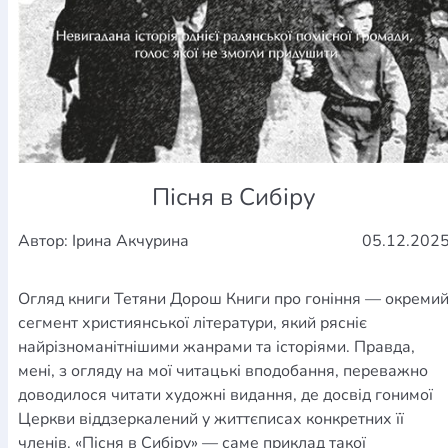
Пісня в Сибіру
Автор: Ірина Акчурина
05.12.202
Огляд книги Тетяни Дорош Книги про гоніння — окреми
сегмент християнської літератури, який рясніє
найрізноманітнішими жанрами та історіями. Правда,
мені, з огляду на мої читацькі вподобання, переважно
доводилося читати художні видання, де досвід гонимої
Церкви віддзеркалений у життєписах конкретних її
членів. «Пісня в Сибіру» — саме приклад такої