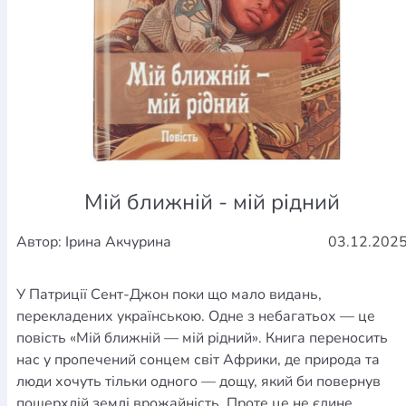
Мій ближній - мій рідний
Автор: Ірина Акчурина
03.12.202
У Патриції Сент-Джон поки що мало видань,
перекладених українською. Одне з небагатьох — це
повість «Мій ближній — мій рідний». Книга переносить
нас у пропечений сонцем світ Африки, де природа та
люди хочуть тільки одного — дощу, який би повернув
пошерхлій землі врожайність. Проте це не єдине