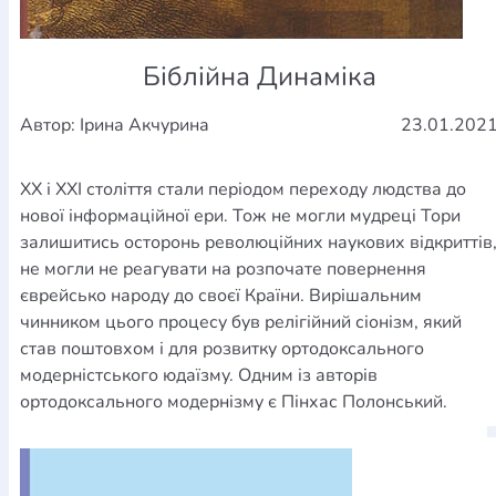
Біблійна Динаміка
Автор: Ірина Акчурина
23.01.202
XX і XXI століття стали періодом переходу людства до
нової інформаційної ери. Тож не могли мудреці Тори
залишитись осторонь революційних наукових відкриттів
не могли не реагувати на розпочате повернення
єврейсько народу до своєї Країни. Вирішальним
чинником цього процесу був релігійний сіонізм, який
став поштовхом і для розвитку ортодоксального
модерністського юдаїзму. Одним із авторів
ортодоксального модернізму є Пінхас Полонський.