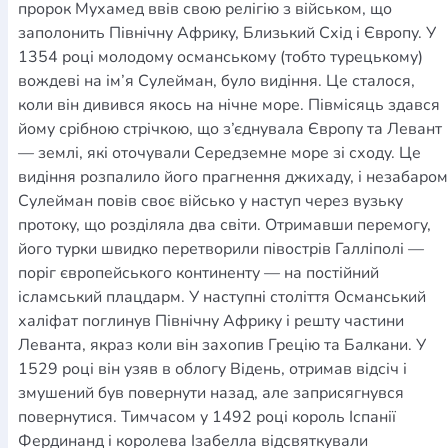
пророк Мухамед ввів свою релігію з військом, що
заполонить Північну Африку, Близький Схід і Європу. У
1354 році молодому османському (тобто турецькому)
вождеві на ім’я Сулейман, було видіння. Це сталося,
коли він дивився якось на нічне море. Півмісяць здався
йому срібною стрічкою, що з’єднувала Європу та Левант
— землі, які оточували Середземне море зі сходу. Це
видіння розпалило його прагнення джихаду, і незабаром
Сулейман повів своє військо у наступ через вузьку
протоку, що розділяла два світи. Отримавши перемогу,
його турки швидко перетворили півострів Галліполі —
поріг європейського континенту — на постійний
ісламський плацдарм. У наступні століття Османський
халіфат поглинув Північну Африку і решту частини
Леванта, якраз коли він захопив Грецію та Балкани. У
1529 році він узяв в облогу Відень, отримав відсіч і
змушений був повернути назад, але заприсягнувся
повернутися. Тимчасом у 1492 році король Іспанії
Фердинанд і королева Ізабелла відсвяткували