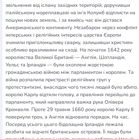
звільнення від ісламу західних територій, доручивши
італійському мореплавцеві на ім’я Колумб відплисти на
пошуки нових земель, і за якийсь час він дістався
Американського континенту. Незабаром через конфлікт
імперських і релігійних інтересів царства Європи
зчинили приголомшливу сварку, залишивши християн
особливо вразливими на сході. На початок 1642 року
королівства Великої Британії — Англія, Шотландія,
Уельс та Ірландія — були охоплені жорстокою
громадянською війною між парламентом і королем. Та
війна розпалила пристрасті релігійних груп у
протестантизмі, внаслідок чого тисячі людей було вбито,
королю Карлу відтяли голову, а правління перейшло до
парламенту, який направляла важка рука Олівера
Кромвеля. Проте 29 травня 1660 року королю Карлу II
повернули трон, а Англія відновила порядок. На час.
Посеред усього цього бідолашна Ірландія лежала
розбита на відчепі британських островів. Її люди були