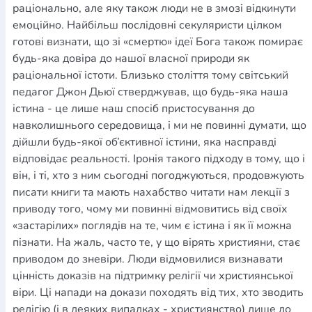
раціонально, але яку також люди не в змозі відкинути
емоційно. Найбільш послідовні секуляристи цілком
готові визнати, що зі «смертю» ідеї Бога також помирає
будь-яка довіра до нашої власної природи як
раціональної істоти. Близько століття тому світський
педагог Джон Дьюї стверджував, що будь-яка наша
істина - це лише наш спосіб пристосування до
навколишнього середовища, і ми не повинні думати, що
дійшли будь-якої об’єктивної істини, яка насправді
відповідає реальності. Іронія такого підходу в тому, що і
він, і ті, хто з ним сьогодні погоджуються, продовжують
писати книги та мають нахабство читати нам лекції з
приводу того, чому ми повинні відмовитись від своїх
«застарілих» поглядів на те, чим є істина і як її можна
пізнати. На жаль, часто те, у що вірять християни, стає
приводом до зневіри. Люди відмовилися визнавати
цінність доказів на підтримку релігії чи християнської
віри. Ці напади на докази походять від тих, хто зводить
релігію (і в деяких випадках - християнство) лише до