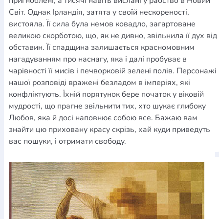
пригноблені, а тисячі навіть вислані у рабство в Новий
Світ. Однак Ірландія, затята у своїй нескореності,
вистояла. Її сила була немов ковадло, загартоване
великою скорботою, що, як не дивно, звільнила її дух від
обставин. Її спадщина залишається красномовним
нагадуванням про наснагу, яка і далі пробуває в
чарівності її мисів і печворковій зелені полів. Персонажі
нашої розповіді вражені безладом в імперіях, які
конфліктують. Їхній порятунок бере початок у віковій
мудрості, що прагне звільнити тих, хто шукає глибоку
Любов, яка й досі наповнює собою все. Бажаю вам
знайти цю приховану красу скрізь, хай куди приведуть
вас пошуки, і отримати свободу.