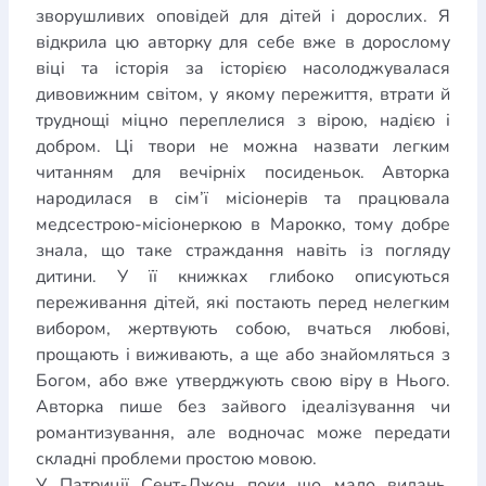
Богослов`я
Шлюб і сім`я
Юдаїзм
зворушливих оповідей для дітей і дорослих. Я
Супутні товари
відкрила цю авторку для себе вже в дорослому
Періодика
Аудіо
Ручки кулькові
Відео
Галантерея
віці та історія за історією насолоджувалася
Закладки для книг
Футболки
Брелоки
Сумки
Біжутерія
дивовижним світом, у якому пережиття, втрати й
Блокноти
Щоденники / щотижневики
Вироби з дерева
труднощі міцно переплелися з вірою, надією і
Вироби з кераміки і глини
Вироби з срібла
Картини
добром. Ці твори не можна назвати легким
Навчальні мапи
Шкіряні вироби
Магніти
Металеві
читанням для вечірніх посиденьок. Авторка
вироби
Міні-лампи
Наклейки
Настільні ігри
Пакети
народилася в сім’ї місіонерів та працювала
подарункові
Плакати
Пластмасові вироби
Хустки
медсестрою-місіонеркою в Марокко, тому добре
Подарункові картки
Розвиваючі ігри
Репринти
Свічки
Зошити
Фотокартини
Чохли на Библії
Головні убори
знала, що таке страждання навіть із погляду
Календарі
Канцелярскі товари
Комп`ютерні ігри
дитини. У її книжках глибоко описуються
Листівки
Сувенирна продукція
Годинники
Пазли
переживання дітей, які постають перед нелегким
вибором, жертвують собою, вчаться любові,
Книга в комплекті
прощають і виживають, а ще або знайомляться з
За додатковою інформацією дзвоніть за номером:
+38
Богом, або вже утверджують свою віру в Нього.
Авторка пише без зайвого ідеалізування чи
(097) 880-6379
Ми у Facebook
романтизування, але водночас може передати
складні проблеми простою мовою.
У Патриції Сент-Джон поки що мало видань,