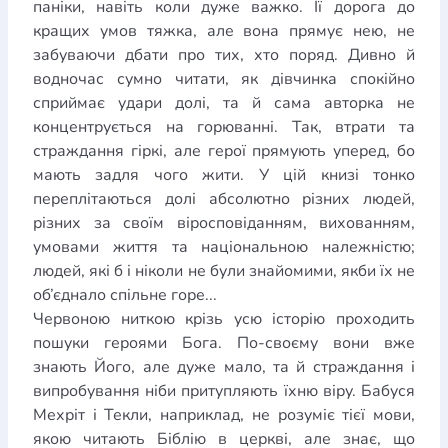
паніки, навіть коли дуже важко. Її дорога до
кращих умов тяжка, але вона прямує нею, не
забуваючи дбати про тих, хто поряд. Дивно й
водночас сумно читати, як дівчинка спокійно
сприймає удари долі, та й сама авторка не
концентрується на горюванні. Так, втрати та
страждання гіркі, але герої прямують уперед, бо
мають задля чого жити. У цій книзі тонко
переплітаються долі абсолютно різних людей,
різних за своїм віросповіданням, вихованням,
умовами життя та національною належністю;
людей, які б і ніколи не були знайомими, якби їх не
об’єднало спільне горе...
Червоною ниткою крізь усю історію проходить
пошуки героями Бога. По-своєму вони вже
знають Його, але дуже мало, та й страждання і
випробування ніби притупляють їхню віру. Бабуся
Мехріт і Текли, наприклад, не розуміє тієї мови,
якою читають Біблію в церкві, але знає, що