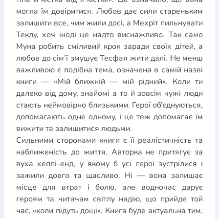
могла їм довіритися. Любов дає сили стареньким
залишити все, чим жили досі, а Мехріт пильнувати
Теклу, хоч іноді це надто виснажливо. Так само
Муна робить сміливий крок заради своїх дітей, а
любов до сім’ї змушує Тесфая жити далі. Не менш
важливою є подібна тема, означена в самій назві
книги — «Мій ближній — мій рідний». Коли ти
далеко від дому, знайомі а то й зовсім чужі люди
стають неймовірно близькими. Герої об’єднуються,
допомагають одне одному, і це теж допомагає їм
вижити та залишитися людьми.
Сильними сторонами книги є її реалістичність та
наближеність до життя. Авторка не притягує за
вуха хеппі-енд, у якому б усі герої зустрілися і
зажили довго та щасливо. Ні — вона залишає
місце для втрат і болю, але водночас дарує
героям та читачам світлу надію, що прийде той
час, «коли підуть дощі». Книга буде актуальна тим,