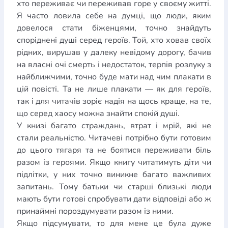
хто переживає чи переживав горе у своєму житті.
Я часто ловила себе на думці, що люди, яким
довелося стати біженцями, точно знайдуть
споріднені душі серед героїв. Той, хто ховав своїх
рідних, вирушав у далеку невідому дорогу, бачив
на власні очі смерть і недостаток, терпів розлуку з
найближчими, точно буде мати над чим плакати в
цій повісті. Та не лише плакати — як для героїв,
так і для читачів зоріє надія на щось краще, на те,
що серед хаосу можна знайти спокій душі.
У книзі багато страждань, втрат і мрій, які не
стали реальністю. Читачеві потрібно бути готовим
до цього тягаря та не боятися переживати біль
разом із героями. Якщо книгу читатимуть діти чи
підлітки, у них точно виникне багато важливих
запитань. Тому батьки чи старші близькі люди
мають бути готові спробувати дати відповіді або ж
принаймні пороздумувати разом із ними.
Якщо підсумувати, то для мене це була дуже