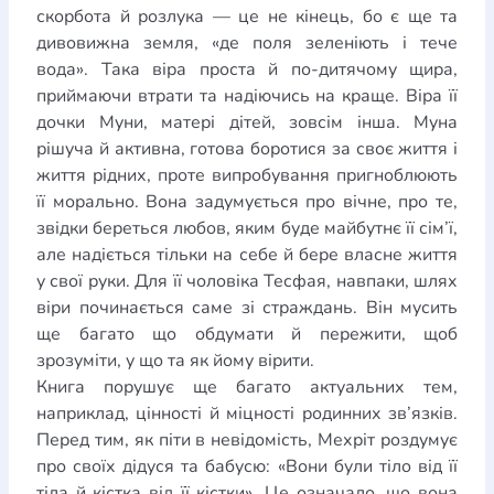
скорбота й розлука — це не кінець, бо є ще та
дивовижна земля, «де поля зеленіють і тече
вода». Така віра проста й по-дитячому щира,
приймаючи втрати та надіючись на краще. Віра її
дочки Муни, матері дітей, зовсім інша. Муна
рішуча й активна, готова боротися за своє життя і
життя рідних, проте випробування пригноблюють
її морально. Вона задумується про вічне, про те,
звідки береться любов, яким буде майбутнє її сім’ї,
але надіється тільки на себе й бере власне життя
у свої руки. Для її чоловіка Тесфая, навпаки, шлях
віри починається саме зі страждань. Він мусить
ще багато що обдумати й пережити, щоб
зрозуміти, у що та як йому вірити.
Книга порушує ще багато актуальних тем,
наприклад, цінності й міцності родинних зв’язків.
Перед тим, як піти в невідомість, Мехріт роздумує
про своїх дідуся та бабусю: «Вони були тіло від її
тіла й кістка від її кістки». Це означало, що вона