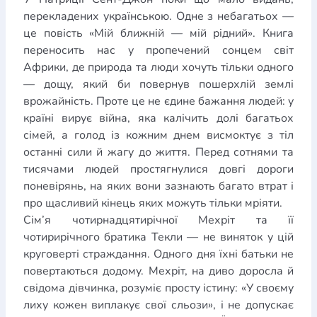
перекладених українською. Одне з небагатьох —
це повість «Мій ближній — мій рідний». Книга
переносить нас у пропечений сонцем світ
Африки, де природа та люди хочуть тільки одного
— дощу, який би повернув пошерхлій землі
врожайність. Проте це не єдине бажання людей: у
країні вирує війна, яка калічить долі багатьох
сімей, а голод із кожним днем висмоктує з тіл
останні сили й жагу до життя. Перед сотнями та
тисячами людей простягнулися довгі дороги
поневірянь, на яких вони зазнають багато втрат і
про щасливий кінець яких можуть тільки мріяти.
Сім’я чотирнадцятирічної Мехріт та її
чотирирічного братика Текли — не виняток у цій
круговерті страждання. Одного дня їхні батьки не
повертаються додому. Мехріт, на диво доросла й
свідома дівчинка, розуміє просту істину: «У своєму
лиху кожен виплакує свої сльози», і не допускає