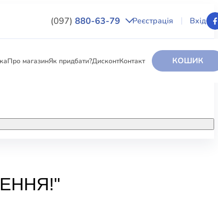
(097)
880-63-79
Реєстрація
Вхід
КОШИК
вка
Про магазин
Як придбати?
Дисконт
Контакт
НИГИ
За додатковою інформацією дзвоніть
за номером:
+38 (097) 880-6379
РИ
Ми у Facebook
ЕННЯ!"
ЛЕКТІ