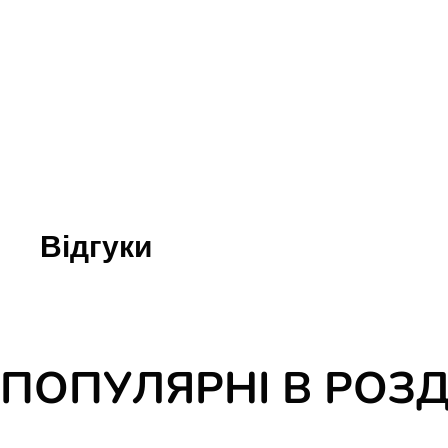
Юдаїзм
Огляд р
Художн
Відгуки
ПОПУЛЯРНІ В РОЗД