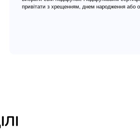
привітати з хрещенням, днем народження або 
елігій
я література
ІЛІ