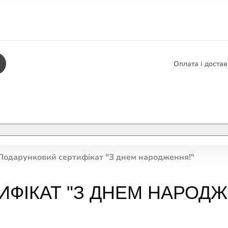
Оплата і доста
КНИГИ
ЕЛЕКТРОННІ К
Подарунковий сертифікат "З днем народження!"
етика
СУПУТНІ ТОВА
/ Карти
ФІКАТ "З ДНЕМ НАРОДЖ
тика
КНИГА В КОМП
не консультування