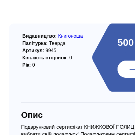
/ Святе Письмо
 література
іноземними мовами
Видавництво:
Книгоноша
500
Палітурка:
Тверда
тво
Артикул:
9945
Кількість сторінок:
0
ійні видання
Рік:
0
і традиції
ня Церкви
истика
в`я
Опис
сім`я
`я / Харчування
Подарунковий сертифікат КНИЖКОВОЇ ПОЛИЦІ д
вибрати свій подарунок! Подарунковим сертифі