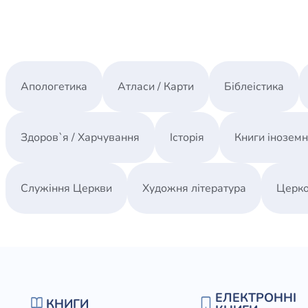
Апологетика
Атласи / Карти
Біблеістика
Здоров`я / Харчування
Історія
Книги інозем
Служіння Церкви
Художня література
Церко
ЕЛЕКТРОННІ
КНИГИ