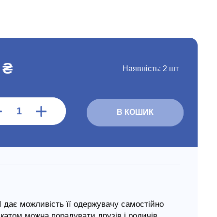
 ₴
Наявність:
2 шт
В КОШИК
ає можливість її одержувачу самостійно
катом можна порадувати друзів і родичів,