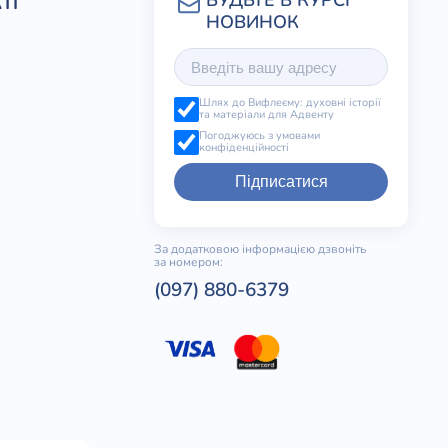
ТІ
Шлях до Вифлеєму: духовні історії
та матеріали для Адвенту
Погоджуюсь з умовами
конфіденційності
Підписатися
За додатковою інформацією дзвоніть
за номером:
(097) 880-6379