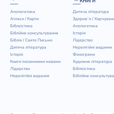
КНИГИ
Апологетика
Дитяча література
Атласи / Карти
Здоров`я / Харчуван
Біблеістика
Апологетика
Біблійне консультування
Історія
Біблія / Святе Письмо
Лідерство
Дитяча література
Нерелігійні видання
Історія
Фонограми
Книги іноземними мовами
Художня література
Лідерство
Біблеістика
Нерелігійні видання
Біблійне консультув