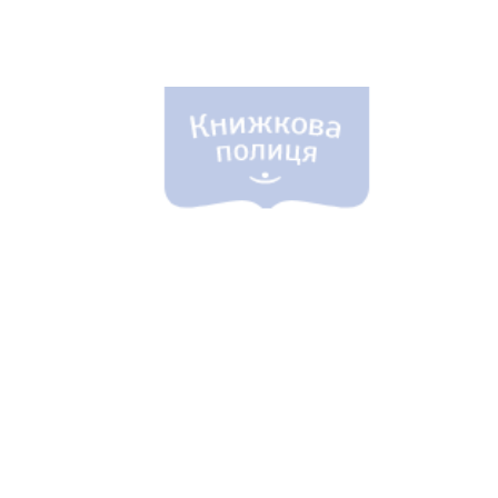
Біблія 
Дитяча
Історія
Новинки
Книги 
Свіжі надходження, актуальна
література та нові автори на нашій
Лідерс
полиці.
Нереліг
Церковн
Служін
Публіц
Богослі
Шлюб і 
Здоров