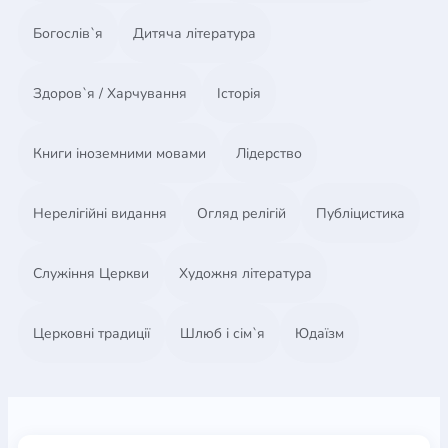
Богослів`я
Дитяча література
Здоров`я / Харчування
Історія
Книги іноземними мовами
Лідерство
Нерелігійні видання
Огляд релігій
Публіцистика
Служіння Церкви
Художня література
Церковні традиції
Шлюб і сім`я
Юдаїзм