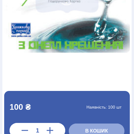
Богослов`я
Шлюб і сім`я
Юдаїзм
Супутні товари
Періодика
Аудіо
Ручки кулькові
Відео
Галантерея
Закладки для книг
Футболки
Брелоки
Сумки
Біжутерія
Блокноти
Щоденники / щотижневики
Вироби з дерева
Вироби з кераміки і глини
Вироби з срібла
Картини
Навчальні мапи
Шкіряні вироби
Магніти
Металеві
вироби
Міні-лампи
Наклейки
Настільні ігри
Пакети
подарункові
Плакати
Пластмасові вироби
Хустки
Подарункові картки
Розвиваючі ігри
Репринти
Свічки
Зошити
Фотокартини
Чохли на Библії
Головні убори
Календарі
Канцелярскі товари
Комп`ютерні ігри
Листівки
Сувенирна продукція
Годинники
Пазли
Книга в комплекті
За додатковою інформацією дзвоніть за номером:
+38
100 ₴
Наявність:
100 шт
(097) 880-6379
Ми у Facebook
В КОШИК