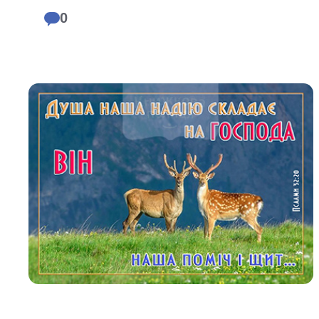
Біблія 
0
Дитяча
Історія
Новинки
Книги 
Свіжі надходження, актуальна
література та нові автори на нашій
Лідерс
полиці.
Нереліг
Церковн
Служін
Публіц
Богослі
Шлюб і 
Здоров