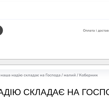
Оплата і доста
КНИГИ
ЕЛЕКТРОННІ К
наша надію складає на Господа / малий / Коберник
етика
СУПУТНІ ТОВА
/ Карти
АДІЮ СКЛАДАЄ НА ГОСПО
тика
КНИГА В КОМП
не консультування