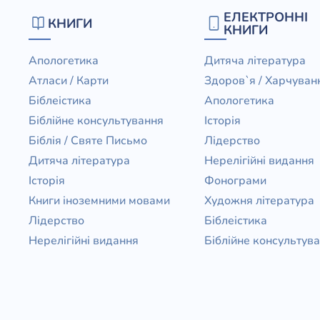
ЕЛЕКТРОННІ
КНИГИ
КНИГИ
Апологетика
Дитяча література
Атласи / Карти
Здоров`я / Харчуван
Біблеістика
Апологетика
Біблійне консультування
Історія
Біблія / Святе Письмо
Лідерство
Дитяча література
Нерелігійні видання
Історія
Фонограми
Книги іноземними мовами
Художня література
Лідерство
Біблеістика
Нерелігійні видання
Біблійне консультув