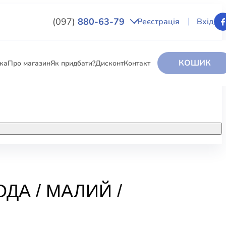
(097)
880-63-79
Реєстрація
Вхід
КОШИК
вка
Про магазин
Як придбати?
Дисконт
Контакт
НИГИ
За додатковою інформацією дзвоніть
за номером:
+38 (097) 880-6379
РИ
Ми у Facebook
ДА / МАЛИЙ /
ЛЕКТІ