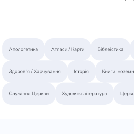
Апологетика
Атласи / Карти
Біблеістика
Здоров`я / Харчування
Історія
Книги інозем
Служіння Церкви
Художня література
Церко