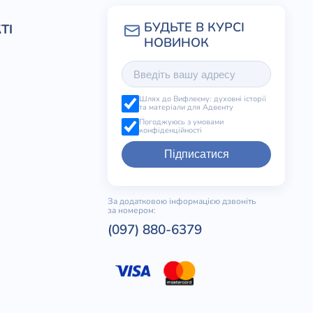
ТІ
Шлях до Вифлеєму: духовні історії
та матеріали для Адвенту
Погоджуюсь з умовами
конфіденційності
Підписатися
За додатковою інформацією дзвоніть
за номером:
(097) 880-6379