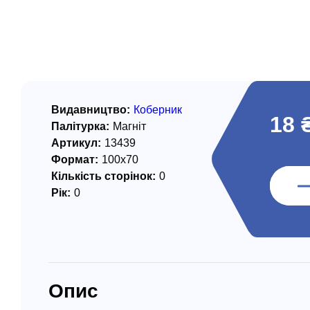
/ Святе Письмо
 література
іноземними мовами
тво
Видавництво:
Коберник
18 
Палітурка:
Магніт
ійні видання
Артикул:
13439
і традиції
Формат:
100х70
Кількість сторінок:
0
ня Церкви
Рік:
0
истика
в`я
сім`я
Опис
`я / Харчування