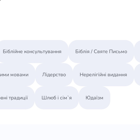
Біблійне консультування
Біблія / Святе Письмо
ними мовами
Лідерство
Нерелігійні видання
вні традиції
Шлюб і сім`я
Юдаїзм