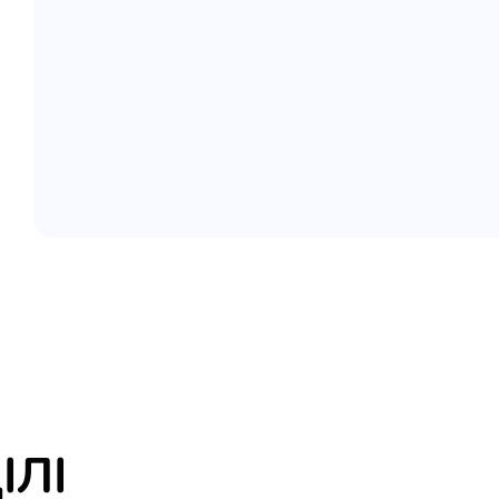
елігій
я література
ІЛІ