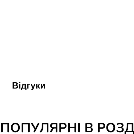
Юдаїзм
Огляд р
Художн
Відгуки
ПОПУЛЯРНІ В РОЗД