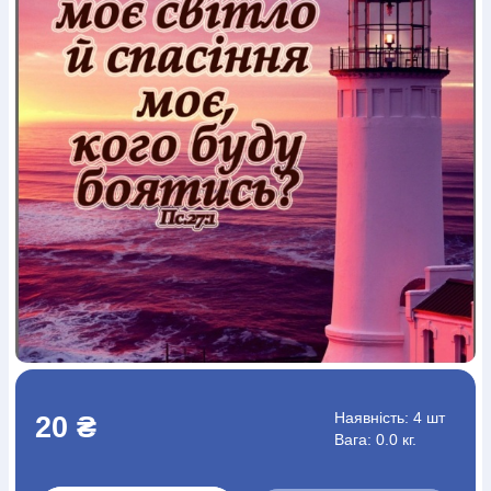
Богослов`я
Шлюб і сім`я
Юдаїзм
Супутні товари
Періодика
Аудіо
Ручки кулькові
Відео
Галантерея
Закладки для книг
Футболки
Брелоки
Сумки
Біжутерія
Блокноти
Щоденники / щотижневики
Вироби з дерева
Вироби з кераміки і глини
Вироби з срібла
Картини
Навчальні мапи
Шкіряні вироби
Магніти
Металеві
вироби
Міні-лампи
Наклейки
Настільні ігри
Пакети
подарункові
Плакати
Пластмасові вироби
Хустки
Подарункові картки
Розвиваючі ігри
Репринти
Свічки
Зошити
Фотокартини
Чохли на Библії
Головні убори
Календарі
Канцелярскі товари
Комп`ютерні ігри
Листівки
Сувенирна продукція
Годинники
Пазли
Книга в комплекті
За додатковою інформацією дзвоніть за номером:
+38
(097) 880-6379
Ми у Facebook
Наявність:
4 шт
20 ₴
Вага: 0.0 кг.