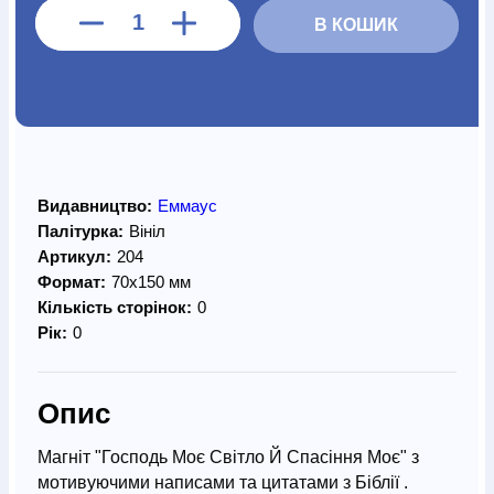
В КОШИК
Видавництво:
Еммаус
Палітурка:
Вініл
Артикул:
204
Формат:
70х150 мм
Кількість сторінок:
0
Рік:
0
Опис
Магніт "Господь Моє Світло Й Спасіння Моє" з
мотивуючими написами та цитатами з Біблії .