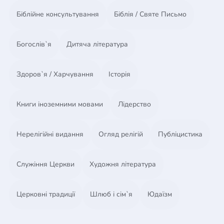
Біблійне консультування
Біблія / Святе Письмо
Богослів`я
Дитяча література
Здоров`я / Харчування
Історія
Книги іноземними мовами
Лідерство
Нерелігійні видання
Огляд релігій
Публіцистика
Служіння Церкви
Художня література
Церковні традиції
Шлюб і сім`я
Юдаїзм