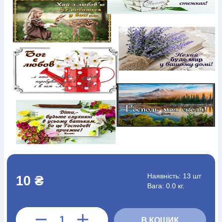
Богослов`я
Шлюб і сім`я
Юдаїзм
Супутні товари
Періодика
Аудіо
Ручки кулькові
Відео
Галантерея
Закладки для книг
Футболки
Брелоки
Сумки
Біжутерія
Блокноти
Щоденники / щотижневики
Вироби з дерева
Вироби з кераміки і глини
Вироби з срібла
Картини
Навчальні мапи
Шкіряні вироби
Магніти
Металеві
вироби
Міні-лампи
Наклейки
Настільні ігри
Пакети
подарункові
Плакати
Пластмасові вироби
Хустки
Подарункові картки
Розвиваючі ігри
Репринти
Свічки
Зошити
Фотокартини
Чохли на Библії
Головні убори
Календарі
Канцелярскі товари
Комп`ютерні ігри
Листівки
Сувенирна продукція
Годинники
Пазли
Книга в комплекті
За додатковою інформацією дзвоніть за номером:
+38
Наявність:
13 шт
10 ₴
(097) 880-6379
Ми у Facebook
Вага: 0.0 кг.
В КОШИК