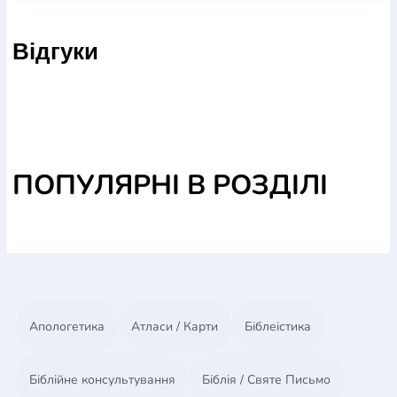
Розмір - 7 х 5 см.
Відгуки
Матеріал - вініл.
В ассортименті.
ПОПУЛЯРНІ В РОЗДІЛІ
Апологетика
Атласи / Карти
Біблеістика
Біблійне консультування
Біблія / Святе Письмо