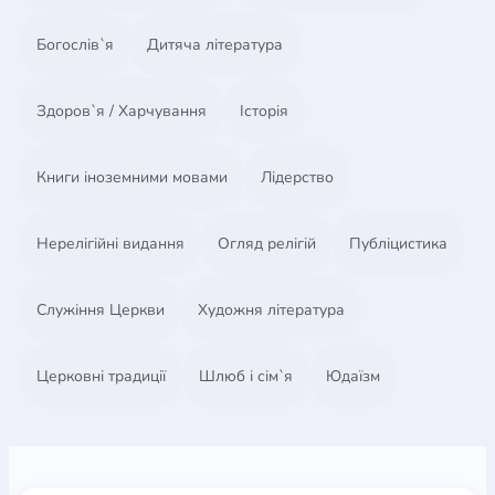
Богослів`я
Дитяча література
Здоров`я / Харчування
Історія
Книги іноземними мовами
Лідерство
Нерелігійні видання
Огляд релігій
Публіцистика
Служіння Церкви
Художня література
Церковні традиції
Шлюб і сім`я
Юдаїзм