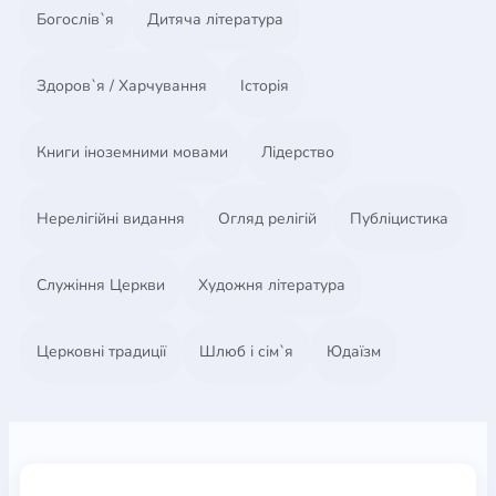
Богослів`я
Дитяча література
Здоров`я / Харчування
Історія
Книги іноземними мовами
Лідерство
Нерелігійні видання
Огляд релігій
Публіцистика
Служіння Церкви
Художня література
Церковні традиції
Шлюб і сім`я
Юдаїзм