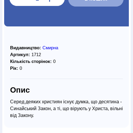
Видавництво:
Смирна
Артикул:
1712
Кількість сторінок:
0
Рік:
0
Опис
Серед деяких християн існує думка, що десятина -
Синайський Закон, а ті, що вірують у Христа, вільні
від Закону.
Чи потрібні Богові наші гроші? Чи чуємо ми заклик