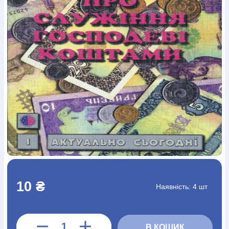
Богослов`я
Шлюб і сім`я
Юдаїзм
Супутні товари
Періодика
Аудіо
Ручки кулькові
Відео
Галантерея
Закладки для книг
Футболки
Брелоки
Сумки
Біжутерія
Блокноти
Щоденники / щотижневики
Вироби з дерева
Вироби з кераміки і глини
Вироби з срібла
Картини
Навчальні мапи
Шкіряні вироби
Магніти
Металеві
вироби
Міні-лампи
Наклейки
Настільні ігри
Пакети
подарункові
Плакати
Пластмасові вироби
Хустки
Подарункові картки
Розвиваючі ігри
Репринти
Свічки
Зошити
Фотокартини
Чохли на Библії
Головні убори
Календарі
Канцелярскі товари
Комп`ютерні ігри
Листівки
Сувенирна продукція
Годинники
Пазли
Книга в комплекті
За додатковою інформацією дзвоніть за номером:
+38
10 ₴
Наявність:
4 шт
(097) 880-6379
Ми у Facebook
В КОШИК