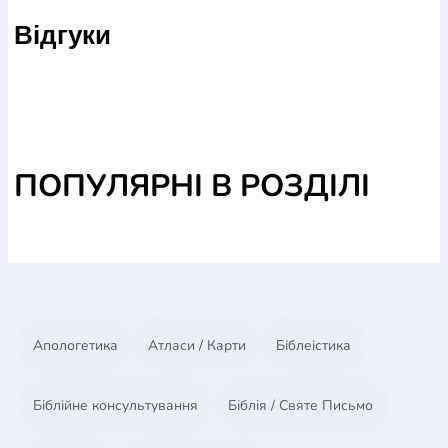
Духа Святого до пожертвування? Чи належить
Відгуки
християнам на служіння Господеві виділяти
десятину?
Відповіді на ці та інші питання духовного життя
християн ви знайдете в цій книжці.
ПОПУЛЯРНІ В РОЗДІЛІ
Апологетика
Атласи / Карти
Біблеістика
Біблійне консультування
Біблія / Святе Письмо