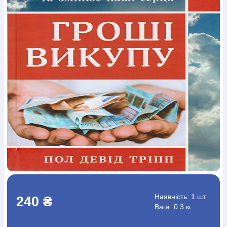
Богослов`я
Шлюб і сім`я
Юдаїзм
Супутні товари
Періодика
Аудіо
Ручки кулькові
Відео
Галантерея
Закладки для книг
Футболки
Брелоки
Сумки
Біжутерія
Блокноти
Щоденники / щотижневики
Вироби з дерева
Вироби з кераміки і глини
Вироби з срібла
Картини
Навчальні мапи
Шкіряні вироби
Магніти
Металеві
вироби
Міні-лампи
Наклейки
Настільні ігри
Пакети
подарункові
Плакати
Пластмасові вироби
Хустки
Подарункові картки
Розвиваючі ігри
Репринти
Свічки
Зошити
Фотокартини
Чохли на Библії
Головні убори
Календарі
Канцелярскі товари
Комп`ютерні ігри
Листівки
Сувенирна продукція
Годинники
Пазли
Книга в комплекті
За додатковою інформацією дзвоніть за номером:
+38
(097) 880-6379
Ми у Facebook
Наявність:
1 шт
240 ₴
Вага: 0.3 кг.