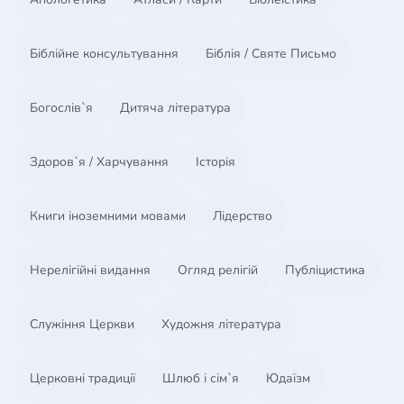
Розділ 4. Гроші та благодать підкорення
Розділ 5. Гроші мають значення
Розділ 6. Мисливці за скарбами
Біблійне консультування
Біблія / Святе Письмо
Розділ 7. Проблема не в грошах, а в любові до них
Розділ 8. Ви не можете взяти їх із собою
Богослів`я
Дитяча література
Розділ 9. Щедрість - головне питання
Розділ 10. Питання, на які тільки ви можете
відповісти
Здоров`я / Харчування
Історія
Книги іноземними мовами
Лідерство
Нерелігійні видання
Огляд релігій
Публіцистика
Служіння Церкви
Художня література
Церковні традиції
Шлюб і сім`я
Юдаїзм