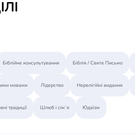
ІЛІ
- Выход на пенсию.
Ларри Беркетт на протяжении более двадцати 
делился этими библейскими принципами с рук
подчиненными, посещавшими его семинары и 
Благодаря дополнительному материалу, среди 
лидерства и оправданности увольнения, а так
Біблійне консультування
Біблія / Святе Письмо
"Бизнес по Книге" снарядит вас инструментами
деловую команду и ваш собственный бизнес на
ними мовами
Лідерство
Нерелігійні видання
вні традиції
Шлюб і сім`я
Юдаїзм