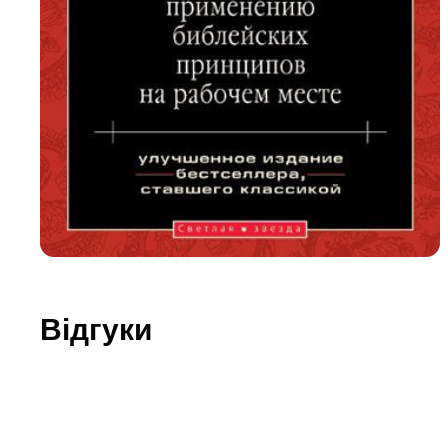
Юдаїзм
Огляд р
Художн
Відгуки