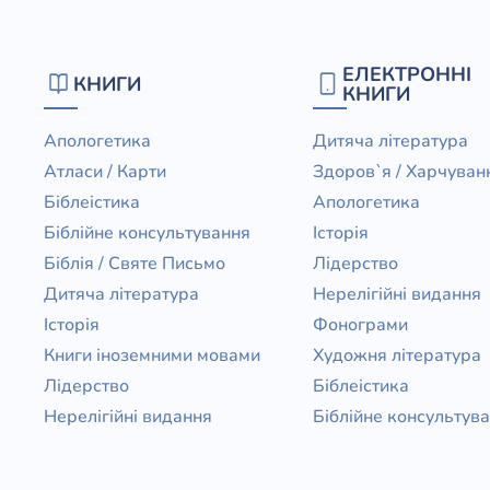
ЕЛЕКТРОННІ
КНИГИ
КНИГИ
Апологетика
Дитяча література
Атласи / Карти
Здоров`я / Харчуван
Біблеістика
Апологетика
Біблійне консультування
Історія
Біблія / Святе Письмо
Лідерство
Дитяча література
Нерелігійні видання
Історія
Фонограми
Книги іноземними мовами
Художня література
Лідерство
Біблеістика
Нерелігійні видання
Біблійне консультув