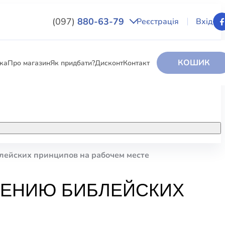
(097)
880-63-79
Реєстрація
Вхід
КОШИК
вка
Про магазин
Як придбати?
Дисконт
Контакт
НИГИ
За додатковою інформацією дзвоніть
за номером:
+38 (097) 880-6379
блейских принципов на рабочем месте
РИ
Ми у Facebook
НЕНИЮ БИБЛЕЙСКИХ
ЛЕКТІ