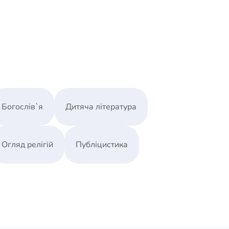
лет, путешествия по всему миру, успешно
оводителями, владельцами компаний и их
приходившими на индивидуальные встречи.
которого – две новые главы, касающиеся
же улучшенное руководство по изучению,
Богослів`я
Дитяча література
, которые помогут вам построить вашу
 христианских принципах.
Огляд релігій
Публіцистика