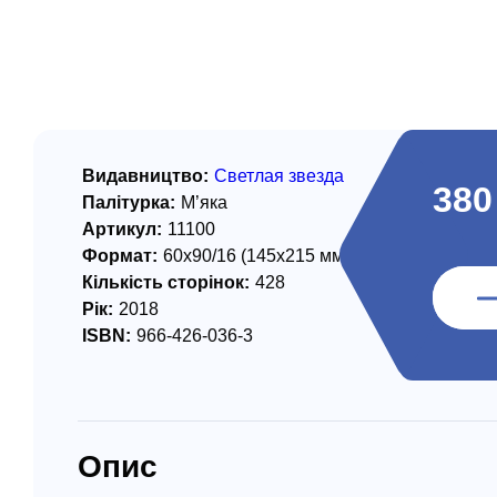
/ Святе Письмо
 література
іноземними мовами
тво
Видавництво:
Светлая звезда
380
Палітурка:
М’яка
ійні видання
Артикул:
11100
і традиції
Формат:
60х90/16 (145х215 мм)
Кількість сторінок:
428
ня Церкви
Рік:
2018
ISBN:
966-426-036-3
истика
в`я
сім`я
Опис
`я / Харчування