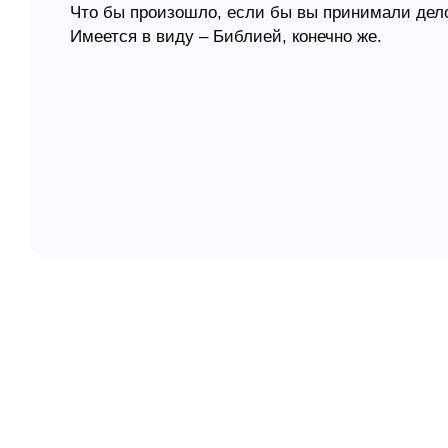
Что бы произошло, если бы вы принимали дел
Имеется в виду – Библией, конечно же.
елігій
я література
Это улучшенное издание бестселлера "Бизнес 
принципы управления бизнесом, – и среди них 
библейские изречения. "Бизнес по Книге" – это
управлять бизнесом, данная нам Создателем в
вам доверять Господу в сфере бизнеса. Ларри 
"Христианские финансовые концепции", делит
своего собственного опыта, а также из Слова Б
- Принятие решений, касающихся найма и уво
- Увеличение зарплаты и повышение по службе
- Подбор руководящего персонала;
- Принятие решений, касающихся оплаты труда
- Принятие решений о необходимости брать и 
- Политика скидок;
- Создание корпораций и деловые отношения;
- Десятина в сфере бизнеса;