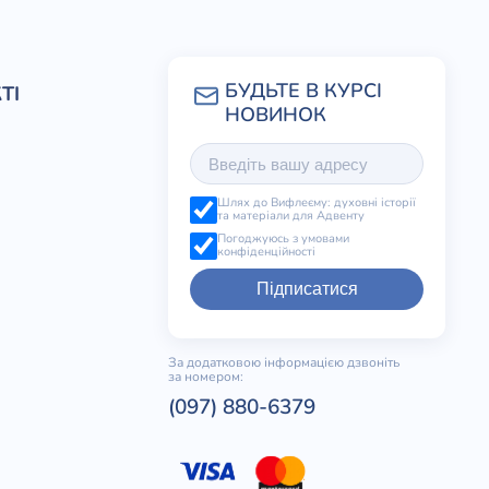
ТІ
Шлях до Вифлеєму: духовні історії
та матеріали для Адвенту
Погоджуюсь з умовами
конфіденційності
Підписатися
За додатковою інформацією дзвоніть
за номером:
(097) 880-6379