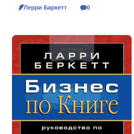
Біблія 
Лерри Баркетт
0
Дитяча
Історія
Новинки
Книги 
Свіжі надходження, актуальна
література та нові автори на нашій
Лідерс
полиці.
Нереліг
Церковн
Служін
Публіц
Богослі
Шлюб і 
Здоров