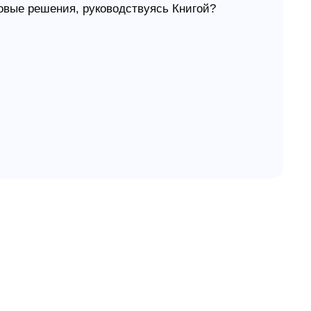
овые решения, руководствуясь Книгой?
по Книге" предлагает вам радикальные
не только Десять Заповедей и другие
 пошаговая стратегия того, как нужно
сех деловых правил – Богом. Ее цель – помочь
Беркетт, основатель и президент организации
ся принципами ведения бизнеса, взятыми из
ожьего, и освещает такие темы:
льнения сотрудником;
;
;
давать взаймы;