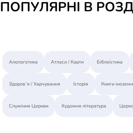
ПОПУЛЯРНІ В РОЗД
Апологетика
Атласи / Карти
Біблеістика
Здоров`я / Харчування
Історія
Книги інозем
Служіння Церкви
Художня література
Церко