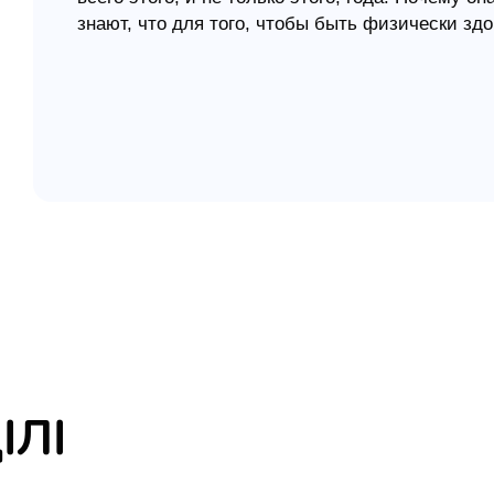
знают, что для того, чтобы быть физически з
елігій
витамины. А что нужно для того, чтобы быть 
"Главное - мудрость: приобретай мудрость, и 
я література
(Прит.4:7). "Потому что приобретение её лучш
больше, нежели от золота. Она дороже драгоце
сравнится с нею. Долгоденствие в правой руке е
(Прит.3:14-16). А где источник мудрости? В Бо
С этой книгой вы каждый день будете приобрет
помощью, Библию. Через некоторое время вы н
ежедневника необычна и интересна. В каждом 
недель! Это делает его универсальным для люб
Книга предназначена для широкого круга читат
групп по изучению Библии, молодежных встреч
пр.
ІЛІ