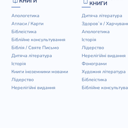
КНИГИ
КНИГИ
Апологетика
Дитяча література
Атласи / Карти
Здоров`я / Харчуван
Біблеістика
Апологетика
Біблійне консультування
Історія
Біблія / Святе Письмо
Лідерство
Дитяча література
Нерелігійні видання
Історія
Фонограми
Книги іноземними мовами
Художня література
Лідерство
Біблеістика
Нерелігійні видання
Біблійне консультув