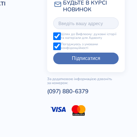
ТІ
Шлях до Вифлеєму: духовні історії
та матеріали для Адвенту
Погоджуюсь з умовами
конфіденційності
Підписатися
За додатковою інформацією дзвоніть
за номером:
(097) 880-6379