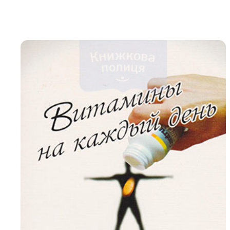
Біблія 
Дитяча
Історія
Новинки
Книги 
Свіжі надходження, актуальна
література та нові автори на нашій
Лідерс
полиці.
Нереліг
Церковн
Служін
Публіц
Богослі
Шлюб і 
Здоров