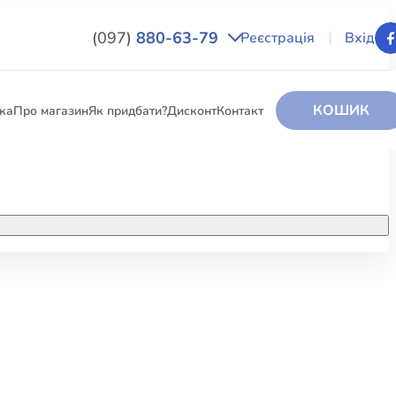
(097)
880-63-79
Реєстрація
Вхід
КОШИК
вка
Про магазин
Як придбати?
Дисконт
Контакт
НИГИ
За додатковою інформацією дзвоніть
за номером:
+38 (097) 880-6379
РИ
Ми у Facebook
ЛЕКТІ