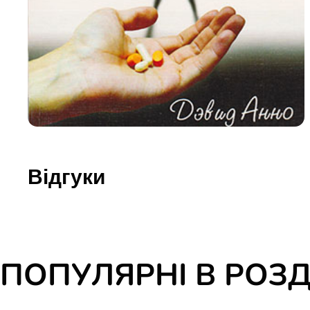
Юдаїзм
Огляд р
Художн
Відгуки
ПОПУЛЯРНІ В РОЗД