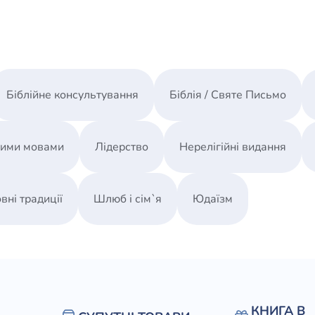
Біблійне консультування
Біблія / Святе Письмо
ними мовами
Лідерство
Нерелігійні видання
вні традиції
Шлюб і сім`я
Юдаїзм
КНИГА В