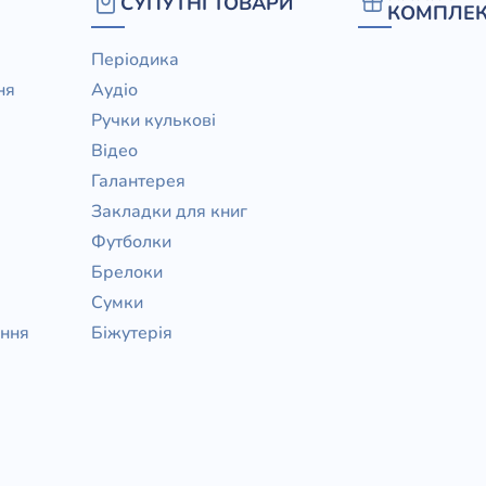
СУПУТНІ ТОВАРИ
КОМПЛЕК
Періодика
ня
Аудіо
Ручки кулькові
Відео
Галантерея
Закладки для книг
Футболки
Брелоки
Сумки
ання
Біжутерія