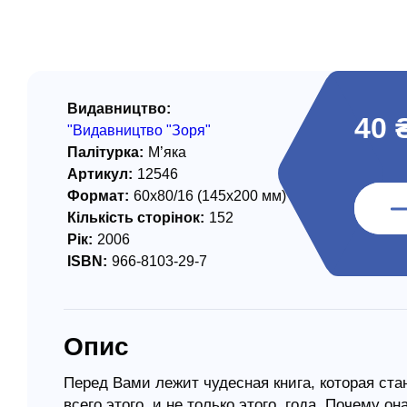
/ Святе Письмо
 література
іноземними мовами
Видавництво:
40 
"Видавництво "Зоря"
тво
Палітурка:
М’яка
Артикул:
12546
ійні видання
Формат:
60х80/16 (145х200 мм)
і традиції
Кількість сторінок:
152
Рік:
2006
ня Церкви
ISBN:
966-8103-29-7
истика
в`я
Опис
сім`я
`я / Харчування
Перед Вами лежит чудесная книга, которая ст
всего этого, и не только этого, года. Почему 