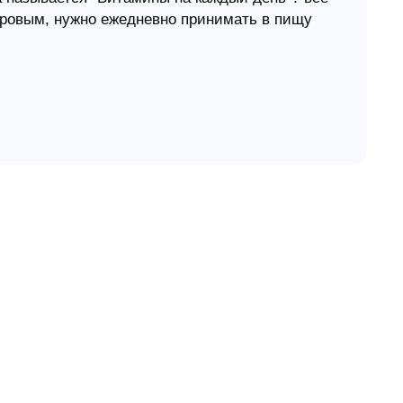
доровым, нужно ежедневно принимать в пищу
здоровым духовно?
всем имением твоим приобретай разум"
е приобретения серебра, и прибыли от неё
нных камней, и ничто из желаемого тобою не
ё, а в левой у неё богатство и слава"
жьем Слове!
ать крупицы Божьей мудрости, изучая, с её
ачнёте удивляться сами себе! Структура
месяце вы обнаружите не четыре, а пять
ого календарного года.
елей, а также очень поможет при проведении
, семейного чтения, воскресных проповедей, и