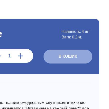
Наявність:
4 шт
₴
Вага: 0.2 кг.
В КОШИК
анет вашим ежедневным спутником в течение
она называется "Витамины на каждый день"? все