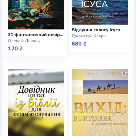
Відлуння голосу Ісуса
31 фантастичний вечір з Посланням до галатів
Джонатан Кларк
Олексій Декань
680 ₴
120 ₴