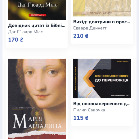
Вихід: доктрини в простому викладенні
Довідник цитат із Біблії для запам’ятовування
Едвард Деннетт
Даг Г"юард Мілс
210 ₴
170 ₴
Від новонаверненого до переможця. Наставництво - ІІ
Пилип Савочка
115 ₴