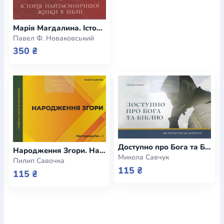
Марія Магдалина. Історія найтаємничішої жінки в Біблії
Павел Ф. Новаковський
350 ₴
Доступно про Бога та Біблію. Наставництво - 0
Народження Згори. Наставництво - І
Микола Савчук
Пилип Савочка
115 ₴
115 ₴