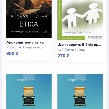
Богослов`я
Шлюб і сім`я
Юдаїзм
Супутні товари
Періодика
Аудіо
Ручки кулькові
Відео
Галантерея
Закладки для книг
Футболки
Брелоки
Сумки
Біжутерія
Блокноти
Щоденники / щотижневики
Вироби з дерева
Вироби з кераміки і глини
Вироби з срібла
Картини
Навчальні мапи
Шкіряні вироби
Магніти
Металеві
вироби
Міні-лампи
Наклейки
Настільні ігри
Пакети
Апокаліптична втіха
Що говорить Біблія про сексуальність? 6-ти тижнева навчальна програма
подарункові
Плакати
Пластмасові вироби
Хустки
Роберт А. Лаурі та інші
Кей Артур та інші
Подарункові картки
Розвиваючі ігри
Репринти
Свічки
980 ₴
270 ₴
Зошити
Фотокартини
Чохли на Библії
Головні убори
Календарі
Канцелярскі товари
Комп`ютерні ігри
Листівки
Сувенирна продукція
Годинники
Пазли
Книга в комплекті
За додатковою інформацією дзвоніть за номером:
+38
(097) 880-6379
Ми у Facebook