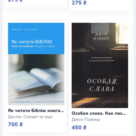
275 ₴
Як читати Біблію книга за книгою: екскурсія з гідом
Особая слава. Как писание раскрывает свою абсолютную истинность
Дуглас Стюарт та інші
Джон Пайпер
700 ₴
450 ₴