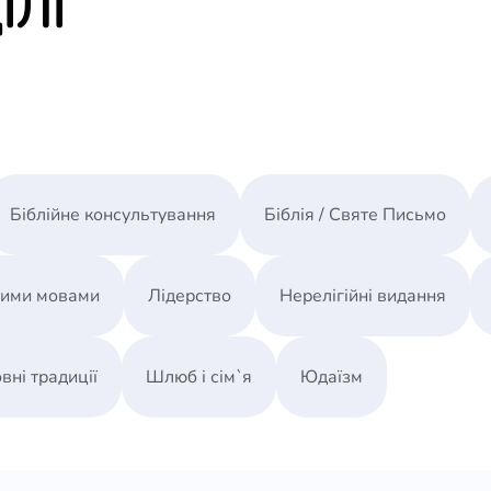
ІЛІ
учні, покинувши свого Наставника, в страху р
Йому до кінця та, ризикуючи власною репутаці
Однак цей факт часто залишається поза уваго
Незнання історичного, культурного, мовного і на
двотисячолітньої давнини призводить до абсурд
усе відбувалося, формується на основі голлі- 
Дитячої Біблії.
З деякими поширеними помилками, викликани
Біблійне консультування
Біблія / Святе Письмо
розібратися в цій книжці.
ЗМІСТ
1.Примат контексту
ними мовами
Лідерство
Нерелігійні видання
Поширені домисли
Корван і заповідь
Не передати словами
Прив’язка до місця
вні традиції
Шлюб і сім`я
Юдаїзм
2.Напередодні Пришестя
Антивихід до Єгипту
Між молотом і ковадлом
Незалежність по-Хасмонейськи