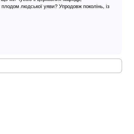
є плодом людської уяви? Упродовж поколінь, із
даються деталі розповідей, що доволі
. Іноді це - обґрунтовані висновки, зроблені
в. Але часто зустрічаються анахронізми, які
я. Або й взагалі - абсолютні вигадки, що
алі настільки звичними, що ми сприймаємо їх
ну Божого Слова. Подібно до жінки в
ве правило "не торкайтеся" до Божої заповіді
правдивість.
 Христос народився в хліву на чужині? Що
 гнітом римської окупації?
 здобув римське громадянство, постачаючи
м Павло поквапливо залишив Атени, де йому
спіхом своєї проповіді? Та хіба мало в чому
их екзегетів навіть згадувати не хочеться.
и підступними лицемірами, тоді як усі учні
 й бездоганними? Щоправда, коли майже всі