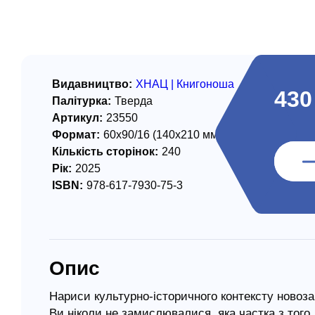
/ Святе Письмо
 література
іноземними мовами
Видавництво:
ХНАЦ | Книгоноша
430
Палітурка:
Тверда
тво
Артикул:
23550
Формат:
60х90/16 (140х210 мм)
ійні видання
Кількість сторінок:
240
і традиції
Рік:
2025
ISBN:
978-617-7930-75-3
ня Церкви
истика
в`я
Опис
сім`я
`я / Харчування
Нариси культурно-історичного контексту новозав
Ви ніколи не замислювалися, яка частка з того