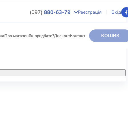
(097)
880-63-79
Реєстрація
Вхід
КОШИК
вка
Про магазин
Як придбати?
Дисконт
Контакт
НИГИ
За додатковою інформацією дзвоніть
за номером:
+38 (097) 880-6379
РИ
Ми у Facebook
ЛЕКТІ