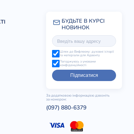
ТІ
Шлях до Вифлеєму: духовні історії
та матеріали для Адвенту
Погоджуюсь з умовами
конфіденційності
Підписатися
За додатковою інформацією дзвоніть
за номером:
(097) 880-6379