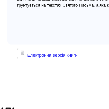
ґрунтується на текстах Святого Письма, а яка 
елігій
проповіді в проповідь, із книжки в книжку пере
опосередковано стосуються новозавітних джерел
я література
на підставі ретельного аналізу біблійних тексті
приписують античним поняттям сучасне значенн
виникли в чиїйсь уяві.
Проте багаторазове повторення зробило ці дет
беззастережно та подаємо як невіддільну части
Еденському саду, яка додала власне благочести
Електронна версія книги
"не їжте", ми свято віримо в їхню незаперечну 
Хіба хтось сьогодні засумнівається в тому, що
Юдея за часів новозавітних подій страждала під
Що батько апостола Павла був колаборантом і
армійські намети легіонам загарбників? Що са
ніщо не загрожувало, засмучений недостатнім у
ще?.. Деякі з найекзотичніших відкриттів сучасн
Або, наприклад, хто не чув, що всі фарисеї бул
Ісуса, за винятком хіба що Юди, - зразковими