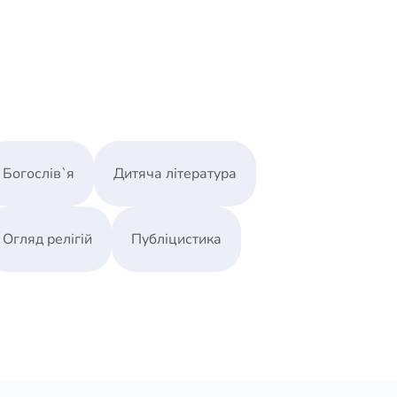
озбіглися, саме фарисеї залишилися вірними
єю, організували Христу царське поховання.
ю.
віть географічного контекстів подій
ної ситуації, коли наше уявлення про те, як
вудських блокбастерів або ілюстрацій до
ми такими домислами, ми й спробуємо
Богослів`я
Дитяча література
Огляд релігій
Публіцистика