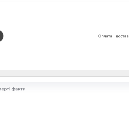
Оплата і доста
КНИГИ
ЕЛЕКТРОННІ К
перті факти
етика
СУПУТНІ ТОВА
/ Карти
тика
КНИГА В КОМП
не консультування