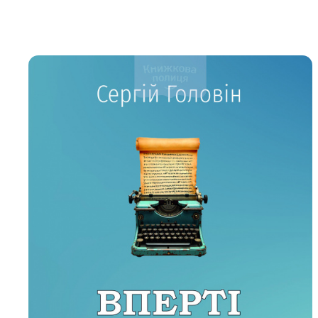
Біблія 
Дитяча
Історія
Новинки
Книги 
Свіжі надходження, актуальна
література та нові автори на нашій
Лідерс
полиці.
Нереліг
Церковн
Служін
Публіц
Богослі
Шлюб і 
Здоров