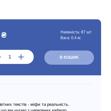
Наявність:
87 шт
 ₴
Вага: 0.4 кг.
В КОШИК
ітних текстів - міфи та реальність.
, що ми чуємо з церковних кафедр,