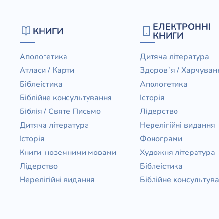
ЕЛЕКТРОННІ
КНИГИ
КНИГИ
Апологетика
Дитяча література
Атласи / Карти
Здоров`я / Харчуван
Біблеістика
Апологетика
Біблійне консультування
Історія
Біблія / Святе Письмо
Лідерство
Дитяча література
Нерелігійні видання
Історія
Фонограми
Книги іноземними мовами
Художня література
Лідерство
Біблеістика
Нерелігійні видання
Біблійне консультув