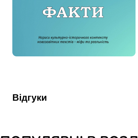
Юдаїзм
Огляд р
Художн
Відгуки