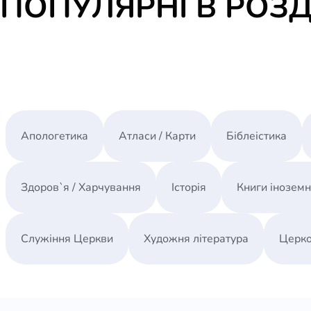
ПОПУЛЯРНІ В РОЗД
Апологетика
Атласи / Карти
Біблеістика
Здоров`я / Харчування
Історія
Книги інозем
Служіння Церкви
Художня література
Церко