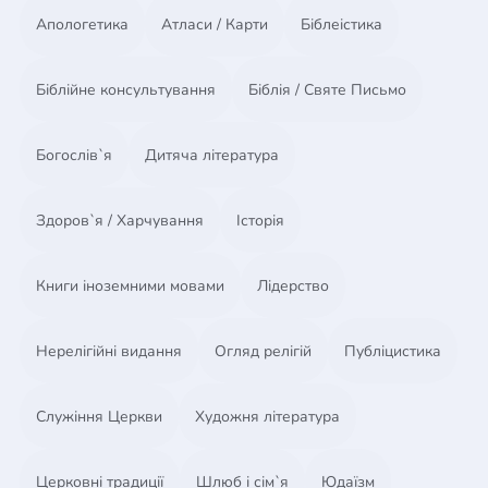
Апологетика
Атласи / Карти
Біблеістика
Біблійне консультування
Біблія / Святе Письмо
Богослів`я
Дитяча література
Здоров`я / Харчування
Історія
Книги іноземними мовами
Лідерство
Нерелігійні видання
Огляд релігій
Публіцистика
Служіння Церкви
Художня література
Церковні традиції
Шлюб і сім`я
Юдаїзм