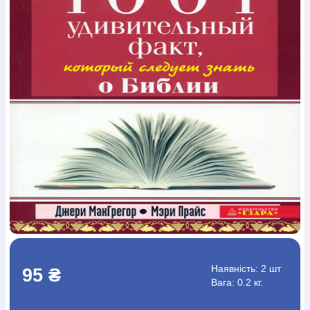
Богослов`я
Шлюб і сім`я
Юдаїзм
Супутні товари
Періодика
Аудіо
Ручки кулькові
Відео
Галантерея
Закладки для книг
Футболки
Брелоки
Сумки
Біжутерія
Блокноти
Щоденники / щотижневики
Вироби з дерева
Вироби з кераміки і глини
Вироби з срібла
Картини
Навчальні мапи
Шкіряні вироби
Магніти
Металеві
вироби
Міні-лампи
Наклейки
Настільні ігри
Пакети
подарункові
Плакати
Пластмасові вироби
Хустки
Подарункові картки
Розвиваючі ігри
Репринти
Свічки
Зошити
Фотокартини
Чохли на Библії
Головні убори
Календарі
Канцелярскі товари
Комп`ютерні ігри
Листівки
Сувенирна продукція
Годинники
Пазли
Книга в комплекті
За додатковою інформацією дзвоніть за номером:
+38
(097) 880-6379
Ми у Facebook
Наявність:
2 шт
95 ₴
Вага: 0.2 кг.