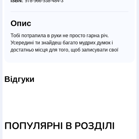
ISBN:
978-966-938-484-3
Опис
Тобі потрапила в руки не просто гарна річ.
Усередині ти знайдеш багато мудрих думок і
достатньо місця для того, щоб записувати свої
думки, а також усе, чим наповнене твоє життя.
Зверни увагу на розкішні ілюстраці, кольорові
сторінкиї. Це фрагменти картин, авторкою яких є
Відгуки
художниця Олена Онуфрів.
ПОПУЛЯРНІ В РОЗДІЛІ