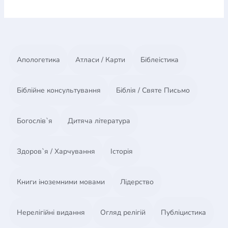
Апологетика
Атласи / Карти
Біблеістика
Біблійне консультування
Біблія / Святе Письмо
Богослів`я
Дитяча література
Здоров`я / Харчування
Історія
Книги іноземними мовами
Лідерство
Нерелігійні видання
Огляд релігій
Публіцистика