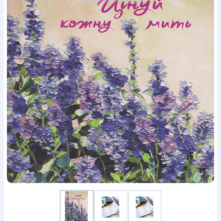
Богослов`я
Шлюб і сім`я
Юдаїзм
Супутні товари
Періодика
Аудіо
Ручки кулькові
Відео
Галантерея
Закладки для книг
Футболки
Брелоки
Сумки
Біжутерія
Блокноти
Щоденники / щотижневики
Вироби з дерева
Вироби з кераміки і глини
Вироби з срібла
Картини
Навчальні мапи
Шкіряні вироби
Магніти
Металеві
вироби
Міні-лампи
Наклейки
Настільні ігри
Пакети
подарункові
Плакати
Пластмасові вироби
Хустки
Подарункові картки
Розвиваючі ігри
Репринти
Свічки
Зошити
Фотокартини
Чохли на Библії
Головні убори
Календарі
Канцелярскі товари
Комп`ютерні ігри
Листівки
Сувенирна продукція
Годинники
Пазли
Книга в комплекті
За додатковою інформацією дзвоніть за номером:
+38
(097) 880-6379
Ми у Facebook