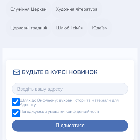
Служіння Церкви
Художня література
Церковні традиції
Шлюб і сім`я
Юдаїзм
Шлях до Вифлеєму: духовні історії та матеріали для
Адвенту
Погоджуюсь з умовами конфіденційності
Підписатися