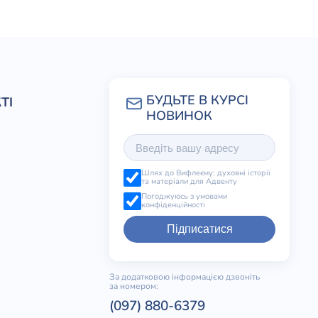
ТІ
Шлях до Вифлеєму: духовні історії
та матеріали для Адвенту
Погоджуюсь з умовами
конфіденційності
Підписатися
За додатковою інформацією дзвоніть
за номером:
(097) 880-6379