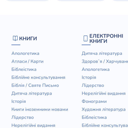
ЕЛЕКТРОННІ
КНИГИ
КНИГИ
Апологетика
Дитяча література
Атласи / Карти
Здоров`я / Харчуван
Біблеістика
Апологетика
Біблійне консультування
Історія
Біблія / Святе Письмо
Лідерство
Дитяча література
Нерелігійні видання
Історія
Фонограми
Книги іноземними мовами
Художня література
Лідерство
Біблеістика
Нерелігійні видання
Біблійне консультув