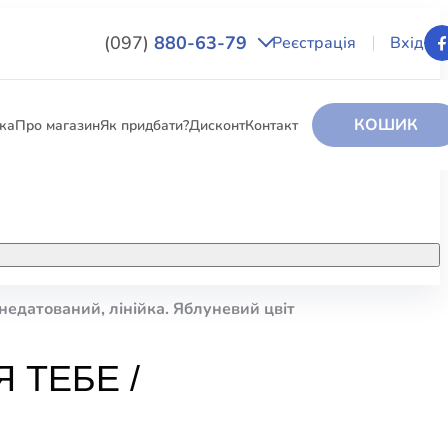
(097)
880-63-79
Реєстрація
Вхід
КОШИК
вка
Про магазин
Як придбати?
Дисконт
Контакт
НИГИ
За додатковою інформацією дзвоніть
за номером:
+38 (097) 880-6379
недатований, лінійка. Яблуневий цвіт
РИ
Ми у Facebook
 ТЕБЕ /
ЛЕКТІ