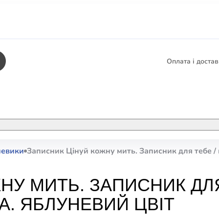
Оплата і доста
КНИГИ
ЕЛЕКТРОННІ К
невики
Записник Цінуй кожну мить. Записник для тебе / 
етика
СУПУТНІ ТОВА
/ Карти
НУ МИТЬ. ЗАПИСНИК ДЛЯ
тика
КНИГА В КОМП
А. ЯБЛУНЕВИЙ ЦВІТ
не консультування