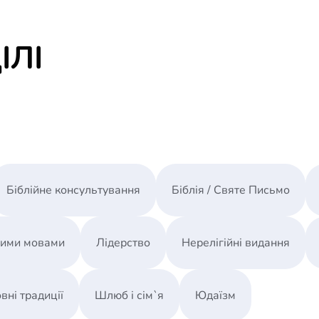
ІЛІ
Біблійне консультування
Біблія / Святе Письмо
ними мовами
Лідерство
Нерелігійні видання
вні традиції
Шлюб і сім`я
Юдаїзм