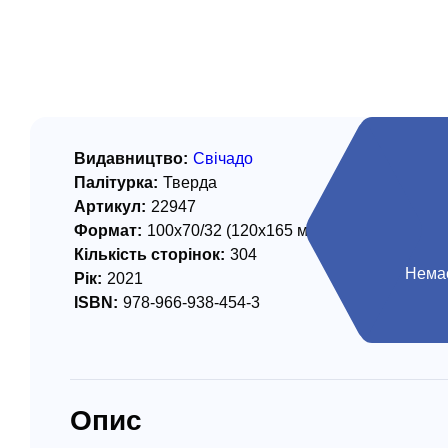
/ Святе Письмо
 література
іноземними мовами
тво
Видавництво:
Свічадо
Палітурка:
Тверда
ійні видання
Артикул:
22947
і традиції
Формат:
100х70/32 (120х165 мм)
Кількість сторінок:
304
ня Церкви
Немає
Рік:
2021
ISBN:
978-966-938-454-3
истика
в`я
сім`я
Опис
`я / Харчування