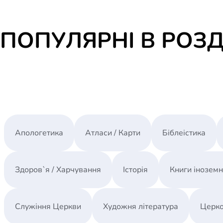
ПОПУЛЯРНІ В РОЗД
Апологетика
Атласи / Карти
Біблеістика
Здоров`я / Харчування
Історія
Книги інозем
Служіння Церкви
Художня література
Церко