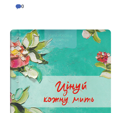
Біблія 
0
Дитяча
Історія
Новинки
Книги 
Свіжі надходження, актуальна
література та нові автори на нашій
Лідерс
полиці.
Нереліг
Церковн
Служін
Публіц
Богослі
Шлюб і 
Здоров