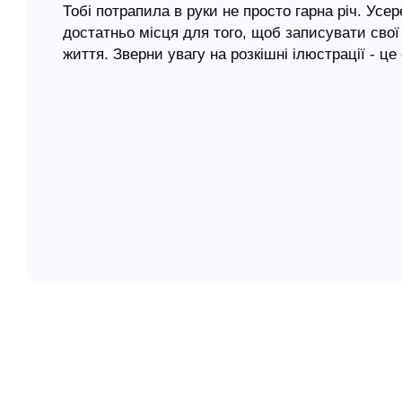
Тобі потрапила в руки не просто гарна річ. Усе
достатньо місця для того, щоб записувати свої
елігій
життя. Зверни увагу на розкішні ілюстрації - ц
я література
Олена Онуфрів.