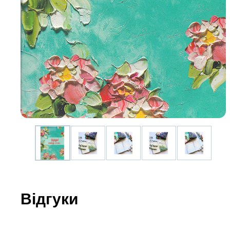
Юдаїзм
Огляд р
Художн
Відгуки