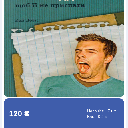
Богослов`я
Шлюб і сім`я
Юдаїзм
Супутні товари
Періодика
Аудіо
Ручки кулькові
Відео
Галантерея
Закладки для книг
Футболки
Брелоки
Сумки
Біжутерія
Блокноти
Щоденники / щотижневики
Вироби з дерева
Вироби з кераміки і глини
Вироби з срібла
Картини
Навчальні мапи
Шкіряні вироби
Магніти
Металеві
вироби
Міні-лампи
Наклейки
Настільні ігри
Пакети
подарункові
Плакати
Пластмасові вироби
Хустки
Подарункові картки
Розвиваючі ігри
Репринти
Свічки
Зошити
Фотокартини
Чохли на Библії
Головні убори
Календарі
Канцелярскі товари
Комп`ютерні ігри
Листівки
Сувенирна продукція
Годинники
Пазли
Книга в комплекті
За додатковою інформацією дзвоніть за номером:
+38
(097) 880-6379
Ми у Facebook
Наявність:
7 шт
120 ₴
Вага: 0.2 кг.