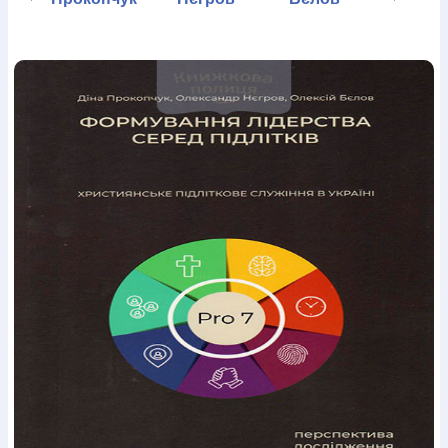
Богослов`я
Шлюб і сім`я
Юдаїзм
Супутні товари
Періодика
Аудіо
Ручки кулькові
Відео
Галантерея
Закладки для книг
Футболки
Брелоки
Сумки
Біжутерія
Блокноти
Щоденники / щотижневики
Вироби з дерева
Вироби з кераміки і глини
Вироби з срібла
Картини
Навчальні мапи
Шкіряні вироби
Магніти
Металеві
вироби
Міні-лампи
Наклейки
Настільні ігри
Пакети
подарункові
Плакати
Пластмасові вироби
Хустки
Подарункові картки
Розвиваючі ігри
Репринти
Свічки
Зошити
Фотокартини
Чохли на Библії
Головні убори
Календарі
Канцелярскі товари
Комп`ютерні ігри
Листівки
Сувенирна продукція
Годинники
Пазли
Книга в комплекті
За додатковою інформацією дзвоніть за номером:
+38
(097) 880-6379
Ми у Facebook