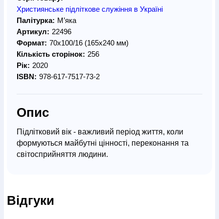
Християнське підліткове служіння в Україні
Палітурка:
М’яка
Артикул:
22496
Формат:
70х100/16 (165х240 мм)
Кількість сторінок:
256
Рік:
2020
ISBN:
978-617-7517-73-2
Опис
Підлітковий вік - важливий період життя, коли
формуються майбутні цінності, переконання та
світосприйняття людини.
Ця книга містить дослідницькі, аналітичні та
практичні матеріали з теми формування лідерства
Відгуки
серед підлітків. Основна увага приділяється
практиці формування лідерства в підлітковому