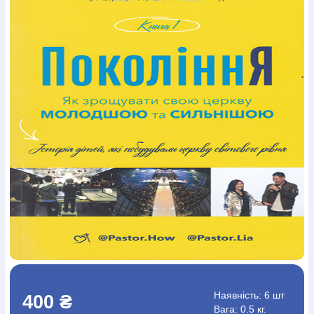
Богослов`я
Шлюб і сім`я
Юдаїзм
Супутні товари
Періодика
Аудіо
Ручки кулькові
Відео
Галантерея
Закладки для книг
Футболки
Брелоки
Сумки
Біжутерія
Блокноти
Щоденники / щотижневики
Вироби з дерева
Вироби з кераміки і глини
Вироби з срібла
Картини
Навчальні мапи
Шкіряні вироби
Магніти
Металеві
вироби
Міні-лампи
Наклейки
Настільні ігри
Пакети
подарункові
Плакати
Пластмасові вироби
Хустки
Подарункові картки
Розвиваючі ігри
Репринти
Свічки
Зошити
Фотокартини
Чохли на Библії
Головні убори
Календарі
Канцелярскі товари
Комп`ютерні ігри
Листівки
Сувенирна продукція
Годинники
Пазли
Книга в комплекті
За додатковою інформацією дзвоніть за номером:
+38
(097) 880-6379
Ми у Facebook
Наявність:
6 шт
400 ₴
Вага: 0.5 кг.