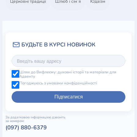
Церковні традиції
Шлюб і сім`я
Юдаїзм
Шлях до Вифлеєму: духовні історії та матеріали для
Адвенту
Погоджуюсь з умовами конфіденційності
Підписатися
За додатковою інформацією дзвоніть
за номером:
(097) 880-6379