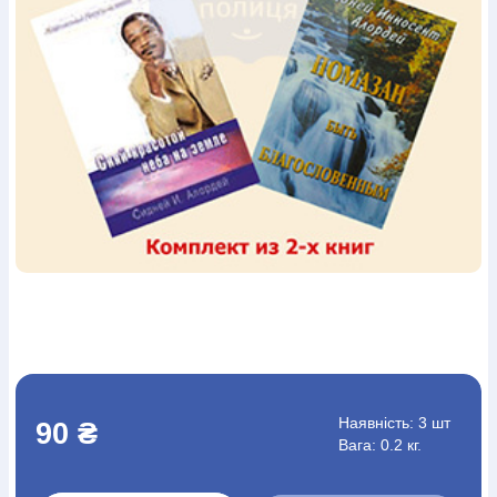
Богослов`я
Шлюб і сім`я
Юдаїзм
Супутні товари
Періодика
Аудіо
Ручки кулькові
Відео
Галантерея
Закладки для книг
Футболки
Брелоки
Сумки
Біжутерія
Блокноти
Щоденники / щотижневики
Вироби з дерева
Вироби з кераміки і глини
Вироби з срібла
Картини
Навчальні мапи
Шкіряні вироби
Магніти
Металеві
вироби
Міні-лампи
Наклейки
Настільні ігри
Пакети
подарункові
Плакати
Пластмасові вироби
Хустки
Подарункові картки
Розвиваючі ігри
Репринти
Свічки
Зошити
Фотокартини
Чохли на Библії
Головні убори
Календарі
Канцелярскі товари
Комп`ютерні ігри
Листівки
Сувенирна продукція
Годинники
Пазли
Книга в комплекті
За додатковою інформацією дзвоніть за номером:
+38
(097) 880-6379
Ми у Facebook
Наявність:
3 шт
90 ₴
Вага: 0.2 кг.