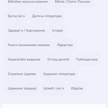
благословен слушать голос Божий, иметь
Біблійне консультування
Біблія / Святе Письмо
направление и прорываться в жизни
Богослів`я
Дитяча література
Здоров`я / Харчування
Історія
Книги іноземними мовами
Лідерство
Нерелігійні видання
Огляд релігій
Публіцистика
Служіння Церкви
Художня література
Церковні традиції
Шлюб і сім`я
Юдаїзм