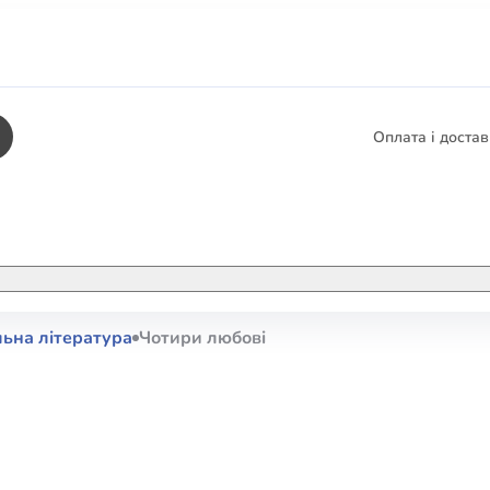
Оплата і доста
КНИГИ
ЕЛЕКТРОННІ К
ьна література
Чотири любові
етика
СУПУТНІ ТОВА
/ Карти
тика
КНИГА В КОМП
не консультування