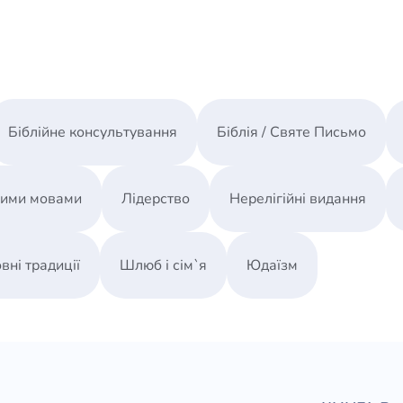
Біблійне консультування
Біблія / Святе Письмо
ними мовами
Лідерство
Нерелігійні видання
вні традиції
Шлюб і сім`я
Юдаїзм