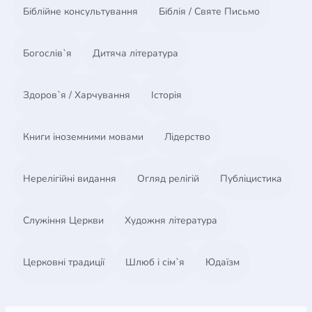
Біблійне консультування
Біблія / Святе Письмо
Богослів`я
Дитяча література
Здоров`я / Харчування
Історія
Книги іноземними мовами
Лідерство
Нерелігійні видання
Огляд релігій
Публіцистика
Служіння Церкви
Художня література
Церковні традиції
Шлюб і сім`я
Юдаїзм