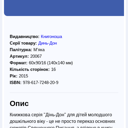
Видавництво:
Книгоноша
Серії товару:
Динь-Дон
Палітурка:
М’яка
Артикул:
20067
Формат:
60х90/16 (140х140 мм)
Кількість сторінок:
16
Рік:
2015
ISBN:
978-617-7248-20-9
Опис
Книжкова серія "Дінь-Дон" для дітей молодшого
дошкільного віку - це не просто переказ основних
сюжетів Священного Писання, а втілене в книгу