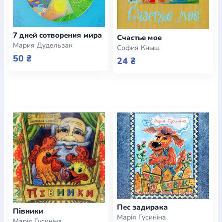
7 дней сотворения мира
Счастье мое
Мария Дудельзак
София Кныш
50 ₴
24 ₴
Пес задирака
Півники
Марія Гусиніна
Марія Гусиніна