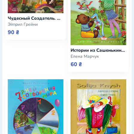
Чудесный Создатель. Притча о сотворении и искуплении
Эйприл Грейни
90 ₴
Истории из Сашенькиной жизни
Елена Марчук
60 ₴