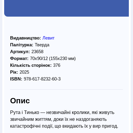
Видавництво:
Левит
Палітурка:
Тверда
Артикул:
23658
Формат:
70х90/12 (155х230 мм)
Кількість сторінок:
376
Рік:
2025
ISBN:
978-617-8232-60-3
Опис
Рута і Тинько — незвичайні кролики, які живуть
звичайним життям, доки їх не наздоганяють
катастрофічні події, що вкидають їх у вир пригод.
Вони дізнаються, що їхня власна історія пов’язана