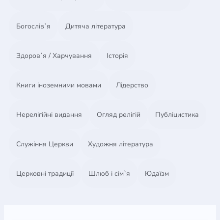
Богослів`я
Дитяча література
Здоров`я / Харчування
Історія
Книги іноземними мовами
Лідерство
Нерелігійні видання
Огляд релігій
Публіцистика
Служіння Церкви
Художня література
Церковні традиції
Шлюб і сім`я
Юдаїзм