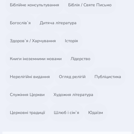
Біблійне консультування
Біблія / Святе Письмо
Богослів`я
Дитяча література
Здоров`я / Харчування
Історія
Книги іноземними мовами
Лідерство
Нерелігійні видання
Огляд релігій
Публіцистика
Служіння Церкви
Художня література
Церковні традиції
Шлюб і сім`я
Юдаїзм