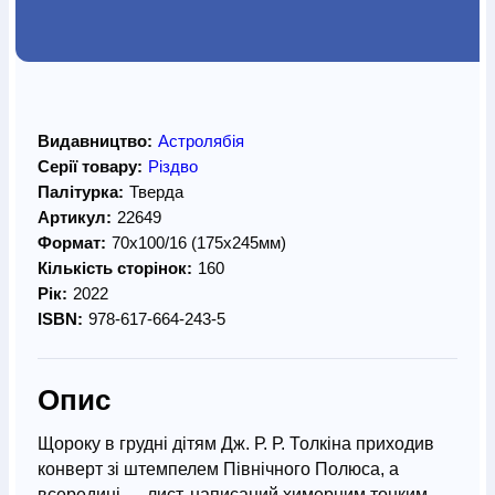
Видавництво:
Астролябія
Серії товару:
Різдво
Палітурка:
Тверда
Артикул:
22649
Формат:
70х100/16 (175х245мм)
Кількість сторінок:
160
Рік:
2022
ISBN:
978-617-664-243-5
Опис
Щороку в грудні дітям Дж. Р. Р. Толкіна приходив
конверт зі штемпелем Північного Полюса, а
всередині — лист, написаний химерним тонким