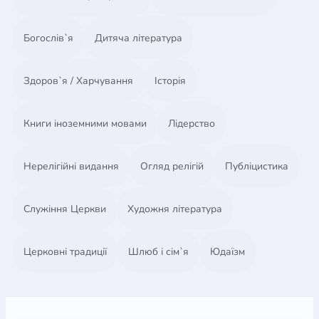
Богослів`я
Дитяча література
Здоров`я / Харчування
Історія
Книги іноземними мовами
Лідерство
Нерелігійні видання
Огляд релігій
Публіцистика
Служіння Церкви
Художня література
Церковні традиції
Шлюб і сім`я
Юдаїзм