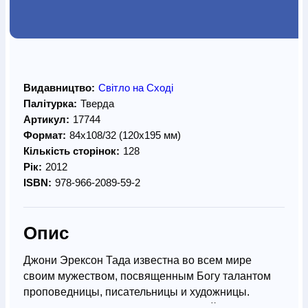
Видавництво:
Світло на Сході
Палітурка:
Тверда
Артикул:
17744
Формат:
84х108/32 (120х195 мм)
Кількість сторінок:
128
Рік:
2012
ISBN:
978-966-2089-59-2
Опис
Джони Эрексон Тада известна во всем мире
своим мужеством, посвященным Богу талантом
проповедницы, писательницы и художницы.
Будучи сама прикована к инвалидной коляске,