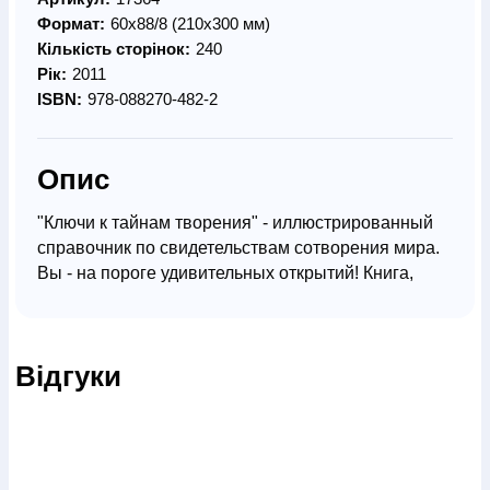
Формат:
60х88/8 (210х300 мм)
Кількість сторінок:
240
Рік:
2011
ISBN:
978-088270-482-2
Опис
"Ключи к тайнам творения" - иллюстрированный
справочник по свидетельствам сотворения мира.
Вы - на пороге удивительных открытий! Книга,
которую вы держите, содержит огромное
количество исторических и научных фактов,
подтверждающих существование Творца и Его
Відгуки
замысла. Она содержит ключи, которые откроют
для вас подлинное устройство окружающего
мира. Это не просто сборник научно-популярных
очерков, которые интересно почитать на досуге, а
настольная книга любого, кто начинает