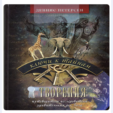
Богослов`я
Шлюб і сім`я
Юдаїзм
Супутні товари
Періодика
Аудіо
Ручки кулькові
Відео
Галантерея
Закладки для книг
Футболки
Брелоки
Сумки
Біжутерія
Блокноти
Щоденники / щотижневики
Вироби з дерева
Вироби з кераміки і глини
Вироби з срібла
Картини
Навчальні мапи
Шкіряні вироби
Магніти
Металеві
вироби
Міні-лампи
Наклейки
Настільні ігри
Пакети
подарункові
Плакати
Пластмасові вироби
Хустки
Подарункові картки
Розвиваючі ігри
Репринти
Свічки
Зошити
Фотокартини
Чохли на Библії
Головні убори
Календарі
Канцелярскі товари
Комп`ютерні ігри
Листівки
Сувенирна продукція
Годинники
Пазли
Книга в комплекті
За додатковою інформацією дзвоніть за номером:
+38
(097) 880-6379
Ми у Facebook