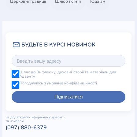
Церковні традиції
Шлюб і сім`я
Юдаїзм
Шлях до Вифлеєму: духовні історії та матеріали для
Адвенту
Погоджуюсь з умовами конфіденційності
Підписатися
За додатковою інформацією дзвоніть
за номером:
(097) 880-6379