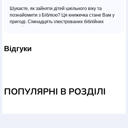
Шукаєте, як зайняти дітей шкільного віку та
познайомити з Біблією? Ця книжечка стане Вам у
пригоді. Сімнадцять ілюстрованих біблійних
історій, доповнених різноманітними завданнями,
головоломками, кросвордами та вікторинами, не
залишать байдужими нікого. Переконайтесь, що
Відгуки
знайомство з Біблією може бути веселим! Цікава
ігрова Біблія для дітей віком 7 років. 100 завдань
із відповідями + наліпки.
ПОПУЛЯРНІ В РОЗДІЛІ