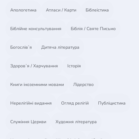
Апологетика
Атласи / Карти
Біблеістика
Біблійне консультування
Біблія / Святе Письмо
Богослів`я
Дитяча література
Здоров`я / Харчування
Історія
Книги іноземними мовами
Лідерство
Нерелігійні видання
Огляд релігій
Публіцистика
Служіння Церкви
Художня література