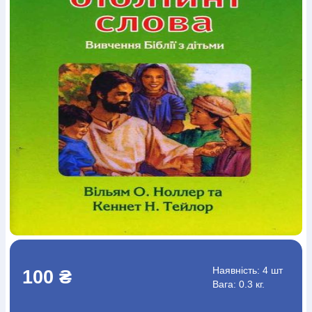
Богослов`я
Шлюб і сім`я
Юдаїзм
Супутні товари
Періодика
Аудіо
Ручки кулькові
Відео
Галантерея
Закладки для книг
Футболки
Брелоки
Сумки
Біжутерія
Блокноти
Щоденники / щотижневики
Вироби з дерева
Вироби з кераміки і глини
Вироби з срібла
Картини
Навчальні мапи
Шкіряні вироби
Магніти
Металеві
вироби
Міні-лампи
Наклейки
Настільні ігри
Пакети
подарункові
Плакати
Пластмасові вироби
Хустки
Подарункові картки
Розвиваючі ігри
Репринти
Свічки
Зошити
Фотокартини
Чохли на Библії
Головні убори
Календарі
Канцелярскі товари
Комп`ютерні ігри
Листівки
Сувенирна продукція
Годинники
Пазли
Книга в комплекті
За додатковою інформацією дзвоніть за номером:
+38
(097) 880-6379
Ми у Facebook
Наявність:
4 шт
100 ₴
Вага: 0.3 кг.