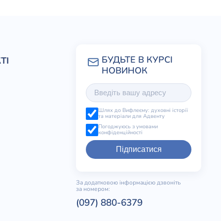
ТІ
Шлях до Вифлеєму: духовні історії
та матеріали для Адвенту
Погоджуюсь з умовами
конфіденційності
Підписатися
За додатковою інформацією дзвоніть
за номером:
(097) 880-6379