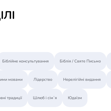
CREATIO удачно совмещает оба подхода. Она п
ІЛІ
общедоступного учебного пособия библейское 
современных научных представлений. Ее отл
обильные цветные иллюстрации, энциклопедич
естествознания, а также беспристрастный крит
как эволюционного, так и креационного объясне
Книга поможет учителям-христианам включать 
сотворение мира, а родителям - корректирова
Біблійне консультування
Біблія / Святе Письмо
общеобразовательной школой.
ними мовами
Лідерство
Нерелігійні видання
вні традиції
Шлюб і сім`я
Юдаїзм