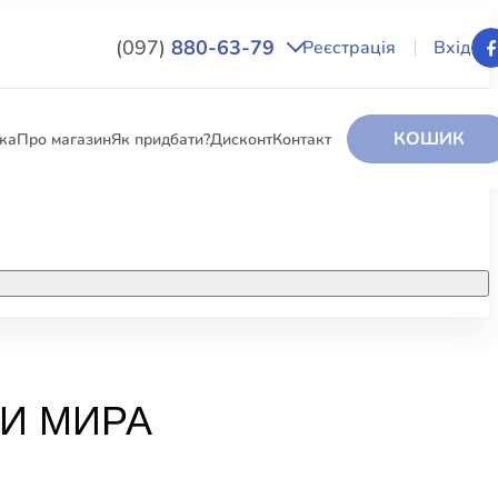
(097)
880-63-79
Реєстрація
Вхід
КОШИК
вка
Про магазин
Як придбати?
Дисконт
Контакт
НИГИ
За додатковою інформацією дзвоніть
за номером:
+38 (097) 880-6379
РИ
Ми у Facebook
ИИ МИРА
ЛЕКТІ