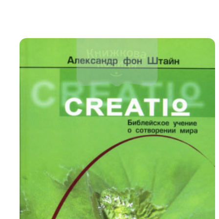
Біблія 
Дитяча
Історія
Новинки
Книги 
Свіжі надходження, актуальна
література та нові автори на нашій
Лідерс
полиці.
Нереліг
Церковн
Служін
Публіц
Богослі
Шлюб і 
Здоров