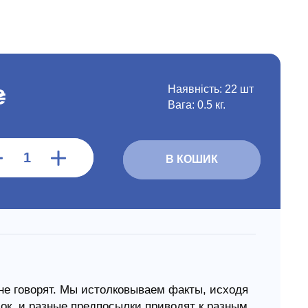
Наявність:
22 шт
₴
Вага: 0.5 кг.
В КОШИК
 не говорят. Мы истолковываем факты, исходя
ок, и разные предпосылки приводят к разным