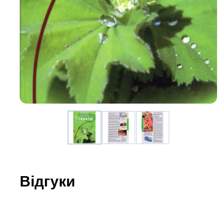
Юдаїзм
Огляд р
Художн
Відгуки