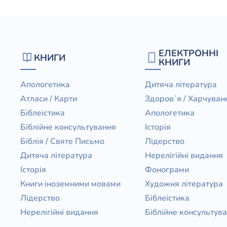
ЕЛЕКТРОННІ
КНИГИ
КНИГИ
Апологетика
Дитяча література
Атласи / Карти
Здоров`я / Харчуван
Біблеістика
Апологетика
Біблійне консультування
Історія
Біблія / Святе Письмо
Лідерство
Дитяча література
Нерелігійні видання
Історія
Фонограми
Книги іноземними мовами
Художня література
Лідерство
Біблеістика
Нерелігійні видання
Біблійне консультув