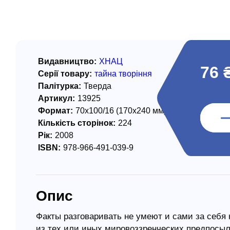
/ Святе Письмо
 література
іноземними мовами
Видавництво:
ХНАЦ
76 
Серії товару:
тайна творіння
тво
Палітурка:
Тверда
Артикул:
13925
ійні видання
Формат:
70х100/16 (170х240 мм)
і традиції
Кількість сторінок:
224
Рік:
2008
ня Церкви
ISBN:
978-966-491-039-9
истика
в`я
Опис
сім`я
`я / Харчування
Факты разговаривать не умеют и сами за себя
из тех или иных мировоззренческих предпосыл