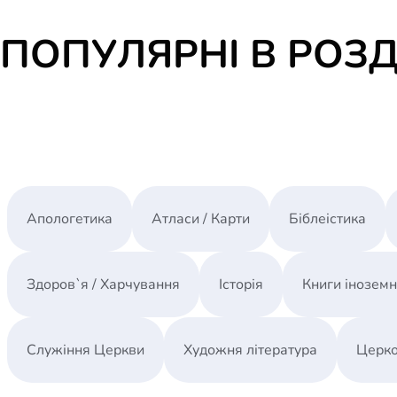
ПОПУЛЯРНІ В РОЗД
Апологетика
Атласи / Карти
Біблеістика
Здоров`я / Харчування
Історія
Книги інозем
Служіння Церкви
Художня література
Церко