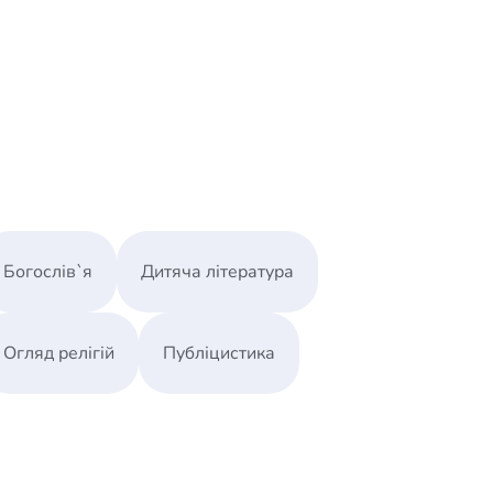
оследовательно излагает на уровне
повествование о Сотворении мира в свете
ичительными особенностями являются
еский обзор современного состояния
ический анализ и сильных, и слабых сторон
ния его конкретных аспектов.
в уроки естествознания научные взгляды на
ть мировоззренческий уклон, насаждаемый
Богослів`я
Дитяча література
Огляд релігій
Публіцистика