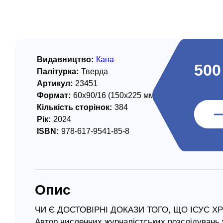
/ Святе Письмо
 література
іноземними мовами
Видавництво:
Кана
500
Палітурка:
Тверда
тво
Артикул:
23451
Формат:
60х90/16 (150х225 мм)
ійні видання
Кількість сторінок:
384
і традиції
Рік:
2024
ISBN:
978-617-9541-85-8
ня Церкви
истика
в`я
Опис
сім`я
`я / Харчування
ЧИ Є ДОСТОВІРНІ ДОКАЗИ ТОГО, ЩО ІСУС Х
Автор численних журналістських розслідувань 