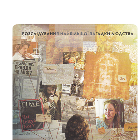
Біблія 
Дитяча
Історія
Новинки
Книги 
Свіжі надходження, актуальна
література та нові автори на нашій
Лідерс
полиці.
Нереліг
Церковн
Служін
Публіц
Богослі
Шлюб і 
Здоров