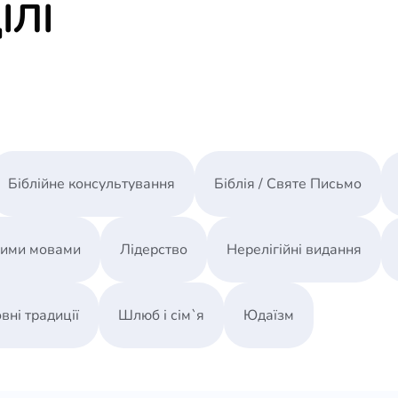
ІЛІ
Біблійне консультування
Біблія / Святе Письмо
ними мовами
Лідерство
Нерелігійні видання
вні традиції
Шлюб і сім`я
Юдаїзм