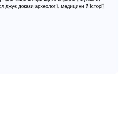
ліджує докази археології, медицини й історії
 істину про особистість Ісуса Христа. У цьому
провідним експертам, дослідникам і науковцям
ристиянство, Біблію та Ісуса Христа. Стробел
ією?
 було реальною подією?
 скептиків переосмислити власні погляди на
нливі історичні, філософські, археологічні,
Його життя, учення, смерть і воскресіння. Як
бі в цій книжці багато нового й цінного. Її
ивості Біблії, хто має питання до християнства
ості Ісуса Христа?