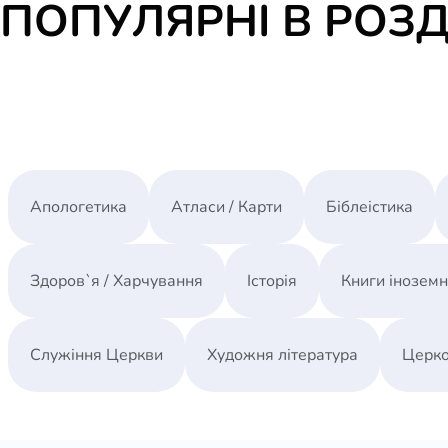
ПОПУЛЯРНІ В РОЗД
Апологетика
Атласи / Карти
Біблеістика
Здоров`я / Харчування
Історія
Книги інозем
Служіння Церкви
Художня література
Церко