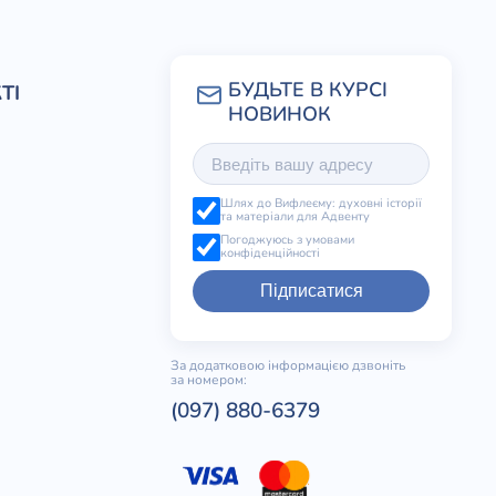
ТІ
Шлях до Вифлеєму: духовні історії
та матеріали для Адвенту
Погоджуюсь з умовами
конфіденційності
Підписатися
За додатковою інформацією дзвоніть
за номером:
(097) 880-6379