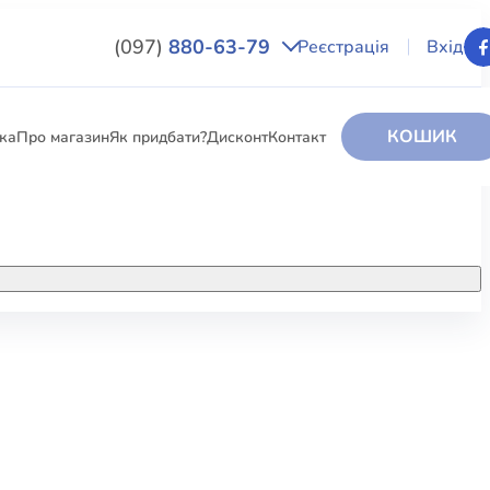
(097)
880-63-79
Реєстрація
Вхід
КОШИК
вка
Про магазин
Як придбати?
Дисконт
Контакт
НИГИ
За додатковою інформацією дзвоніть
за номером:
+38 (097) 880-6379
РИ
Ми у Facebook
ЛЕКТІ