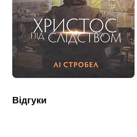
Юдаїзм
Огляд р
Художн
Відгуки