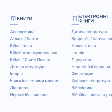
ЕЛЕКТРОННІ
КНИГИ
КНИГИ
Апологетика
Дитяча література
Атласи / Карти
Здоров`я / Харчуван
Біблеістика
Апологетика
Біблійне консультування
Історія
Біблія / Святе Письмо
Лідерство
Дитяча література
Нерелігійні видання
Історія
Фонограми
Книги іноземними мовами
Художня література
Лідерство
Біблеістика
Нерелігійні видання
Біблійне консультув