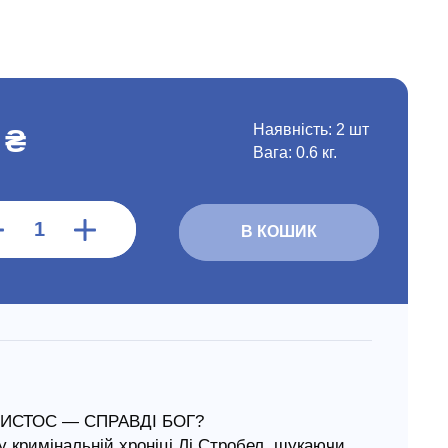
Наявність:
2 шт
 ₴
Вага: 0.6 кг.
В КОШИК
РИСТОС — СПРАВДІ БОГ?
у кримінальній хроніці Лі Стробел, шукаючи