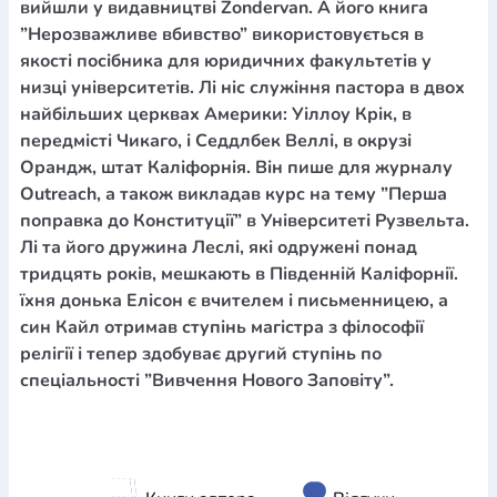
вийшли у видавництві Zondervan. А його книга
”Нерозважливе вбивство” використовується в
якості посібника для юридичних факультетів у
низці університетів. Лі ніс служіння пастора в двох
найбільших церквах Америки: Уіллоу Крік, в
передмісті Чикаго, і Седдлбек Веллі, в окрузі
Орандж, штат Каліфорнія. Він пише для журналу
Outreach, а також викладав курс на тему ”Перша
поправка до Конституції” в Університеті Рузвельта.
Лі та його дружина Леслі, які одружені понад
тридцять років, мешкають в Південній Каліфорнії.
їхня донька Елісон є вчителем і письменницею, а
син Кайл отримав ступінь магістра з філософії
релігії і тепер здобуває другий ступінь по
спеціальності ”Вивчення Нового Заповіту”.