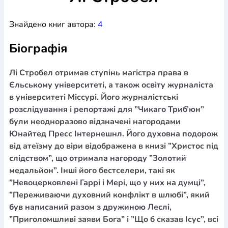
Богослов`я
Шлюб і сім`я
Юдаїзм
Супутні товари
Знайдено книг автора:
4
Періодика
Аудіо
Ручки кулькові
Відео
Галантерея
Закладки для книг
Футболки
Брелоки
Сумки
Біжутерія
Біографія
Блокноти
Щоденники / щотижневики
Вироби з дерева
Вироби з кераміки і глини
Вироби з срібла
Картини
Навчальні мапи
Шкіряні вироби
Магніти
Металеві
Лі Стробел отримав ступінь магістра права в
вироби
Міні-лампи
Наклейки
Настільні ігри
Пакети
Єльському університеті, а також освіту журналіста
подарункові
Плакати
Пластмасові вироби
Хустки
в університеті Міссурі. Його журналістські
Подарункові картки
Розвиваючі ігри
Репринти
Свічки
розслідування і репортажі для ”Чикаго Триб’юн”
Зошити
Фотокартини
Чохли на Библії
Головні убори
були неодноразово відзначені нагородами
Календарі
Канцелярскі товари
Комп`ютерні ігри
Юнайтед Пресс Інтернешнл. Його духовна подорож
Листівки
Сувенирна продукція
Годинники
Пазли
від атеїзму до віри відображена в книзі ”Христос під
слідством”, що отримала нагороду ”Золотий
Книга в комплекті
За додатковою інформацією дзвоніть за номером:
+38
медальйон”. Інші його бестселери, такі як
”Невоцерковлені Гаррі і Мері, що у них на думці”,
(097) 880-6379
Ми у Facebook
”Переживаючи духовний конфлікт в шлюбі”, який
був написаний разом з дружиною Леслі,
”Приголомшливі заяви Бога” і ”Що б сказав Ісус”, всі